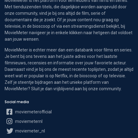
MovieMeter is hét platform voor liefhebbers van films en series.
Met tienduizenden titels, die dagelijkse worden aangevuld door
onze community, vind je bij ons altijd de film, serie of
documentaire die je zoekt. Of je jouw content nou graag op
televisie, in de bioscoop of via een streamingsdienst bekijkt, bij
MovieMeter navigeer je in enkele klikken naar hetgeen dat voldoet
aan jouw wensen.
MovieMeter is echter meer dan een databank voor films en series.
Je bent bij ons tevens aan het juiste adres voor het laatste
filmnieuws, recensies en informatie over jouw favoriete acteur.
Daarnaast vind je bij ons de meest recente toplijsten, zodat je altijd
weet wat er populair is op Netflix, in de bioscoop of op televisie.
Zelf je steentje bijdragen aan het unieke platform van
MovieMeter? Sluit je dan vrijblijvend aan bij onze community.
Social media
moviemeterofficial
moviemeternl
moviemeter_nl