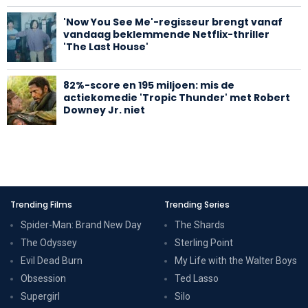
'Now You See Me'-regisseur brengt vanaf
vandaag beklemmende Netflix-thriller
'The Last House'
82%-score en 195 miljoen: mis de
actiekomedie 'Tropic Thunder' met Robert
Downey Jr. niet
Trending Films
Trending Series
Spider-Man: Brand New Day
The Shards
The Odyssey
Sterling Point
Evil Dead Burn
My Life with the Walter Boys
Obsession
Ted Lasso
Supergirl
Silo