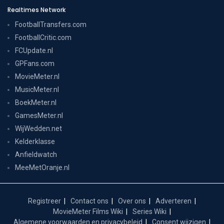
Realtimes Network
FootballTransfers.com
FootballCritic.com
FCUpdate.nl
GPFans.com
MovieMeter.nl
MusicMeter.nl
BoekMeter.nl
GamesMeter.nl
WijWedden.net
Kelderklasse
Anfieldwatch
MeeMetOranje.nl
Registreer
Contact ons
Over ons
Adverteren
MovieMeter Films Wiki
Series Wiki
Algemene voorwaarden en privacybeleid
Consent wijzigen