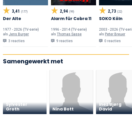
3,41
2,94
2,73
(177)
(99)
(22)
Der Alte
Alarm für Cobra 11
SOKO Köln
1977 - 2026 (TV-serie)
1996 - 2014 (TV-serie)
2003 - 2026 (TV-seri
als
Jens Burger
als
Thomas Sasse
als
Peter Breuer
3 reacties
9 reacties
0 reacties
Samengewerkt met
Sylvester
Inez Bjørg
Groth
Nina Bott
David