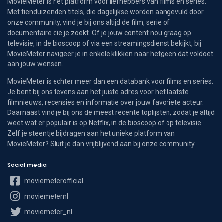
MovieMeter is hét platform voor liefhebbers van films en series.
Met tienduizenden titels, die dagelijkse worden aangevuld door
onze community, vind je bij ons altijd de film, serie of
documentaire die je zoekt. Of je jouw content nou graag op
televisie, in de bioscoop of via een streamingsdienst bekijkt, bij
MovieMeter navigeer je in enkele klikken naar hetgeen dat voldoet
aan jouw wensen.
MovieMeter is echter meer dan een databank voor films en series.
Je bent bij ons tevens aan het juiste adres voor het laatste
filmnieuws, recensies en informatie over jouw favoriete acteur.
Daarnaast vind je bij ons de meest recente toplijsten, zodat je altijd
weet wat er populair is op Netflix, in de bioscoop of op televisie.
Zelf je steentje bijdragen aan het unieke platform van
MovieMeter? Sluit je dan vrijblijvend aan bij onze community.
Social media
moviemeterofficial
moviemeternl
moviemeter_nl