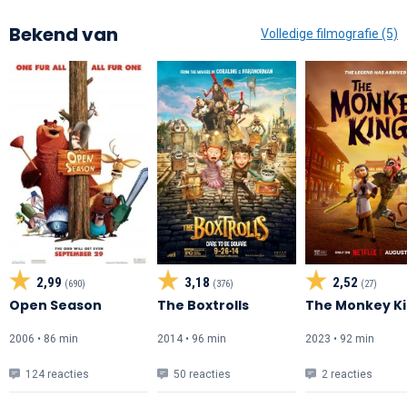
Bekend van
Volledige filmografie (5)
2,99
3,18
2,52
(690)
(376)
(27)
Open Season
The Boxtrolls
The Monkey K
2006 • 86 min
2014 • 96 min
2023 • 92 min
124 reacties
50 reacties
2 reacties