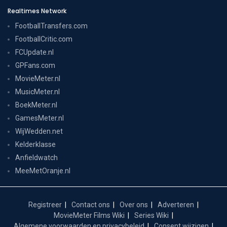
Realtimes Network
FootballTransfers.com
FootballCritic.com
FCUpdate.nl
GPFans.com
MovieMeter.nl
MusicMeter.nl
BoekMeter.nl
GamesMeter.nl
WijWedden.net
Kelderklasse
Anfieldwatch
MeeMetOranje.nl
Registreer
Contact ons
Over ons
Adverteren
MovieMeter Films Wiki
Series Wiki
Algemene voorwaarden en privacybeleid
Consent wijzigen