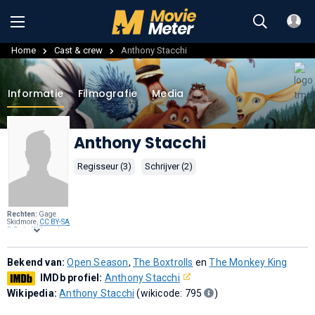
Home
Cast & crew
Anthony Stacchi
Informatie
Filmografie
Media
Anthony Stacchi
Regisseur (3)
Schrijver (2)
Rechten:
Gage
Skidmore,
CC BY-SA
2.0
, via
Wikimedia
Commons
.
Bekend van:
Open Season
,
The Boxtrolls
en
The Monkey King
IMDb profiel:
Anthony Stacchi
Wikipedia:
Anthony Stacchi
(wikicode: 795
)