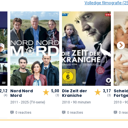
Volledige filmografie (2
Nord Nord
Die Zeit der
Schei
2,12
5,00
3,17
Mord
Kraniche
Fortg
(4)
(3)
(3)
2011 - 2025 (TV-serie)
2010 • 90 min
uten
2010 • 9
0 reacties
0 reacties
0 rea