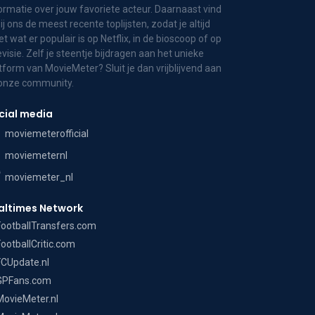
ormatie over jouw favoriete acteur. Daarnaast vind
bij ons de meest recente toplijsten, zodat je altijd
t wat er populair is op Netflix, in de bioscoop of op
evisie. Zelf je steentje bijdragen aan het unieke
tform van MovieMeter? Sluit je dan vrijblijvend aan
 onze community.
cial media
moviemeterofficial
moviemeternl
moviemeter_nl
altimes Network
FootballTransfers.com
FootballCritic.com
FCUpdate.nl
GPFans.com
MovieMeter.nl