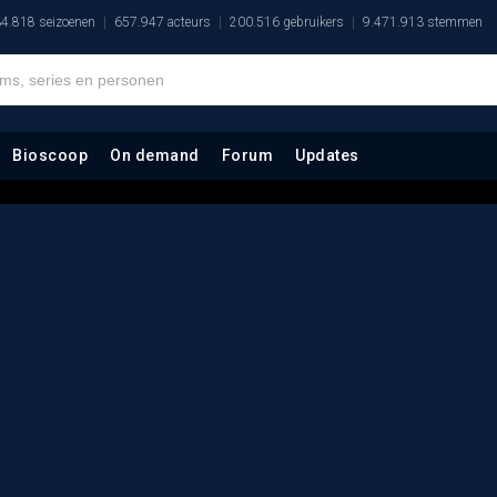
4.818 seizoenen
657.947 acteurs
200.516 gebruikers
9.471.913 stemmen
Bioscoop
On demand
Forum
Updates