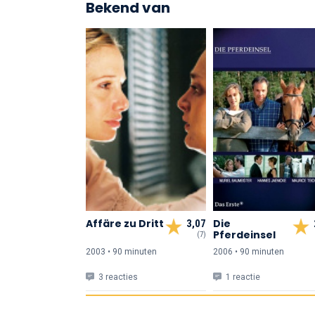
Bekend van
Affäre zu Dritt
Die
3,07
Pferdeinsel
(7)
2003 • 90 min
uten
2006 • 90 min
uten
3 reacties
1 reactie