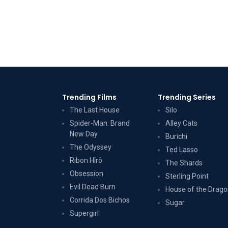
Trending Films
Trending Series
The Last House
Silo
Spider-Man: Brand
Alley Cats
New Day
Burīchi
The Odyssey
Ted Lasso
Ribon Hîrô
The Shards
Obsession
Sterling Point
Evil Dead Burn
House of the Drag
Corrida Dos Bichos
Sugar
Supergirl