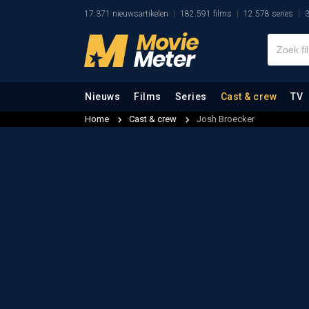
17.371 nieuwsartikelen
182.591 films
12.578 series
3
Nieuws
Films
Series
Cast & crew
TV
Home
Cast & crew
Josh Broecker