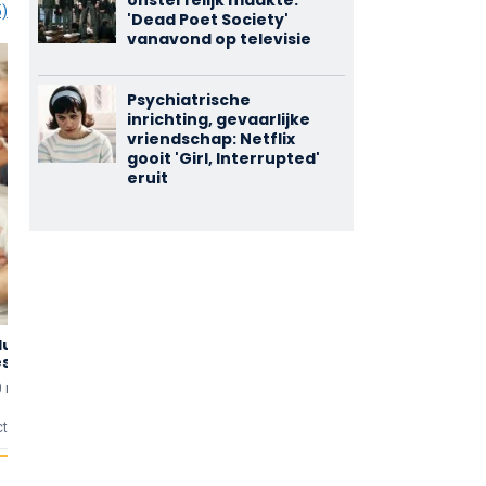
onsterfelijk maakte:
5)
'Dead Poet Society'
vanavond op televisie
Psychiatrische
inrichting, gevaarlijke
vriendschap: Netflix
gooit 'Girl, Interrupted'
eruit
dung für
Der Große
Camping mit
2,33
2,33
eschrittene
Schwindel
Herz
(3)
(3)
0 min
uten
2013 • 90 min
uten
2019 • 90 min
uten
cties
0 reacties
0 reacties