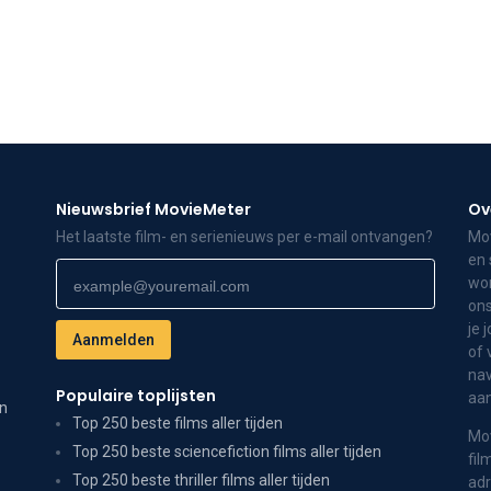
Nieuwsbrief MovieMeter
Ov
Het laatste film- en serienieuws per e-mail ontvangen?
Mov
en 
wor
ons
je 
of 
nav
Populaire toplijsten
aa
on
Top 250 beste films aller tijden
Mov
Top 250 beste sciencefiction films aller tijden
fil
Top 250 beste thriller films aller tijden
adr