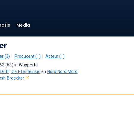
rafie
Media
er
er (3)
Producent (1)
Acteur (1)
63 (63) in Wuppertal
Dritt
,
Die Pferdeinsel
en
Nord Nord Mord
osh Broecker