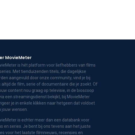
er MovieMeter
ieMeter is hét platform voor liefhebbers van films
series. Met tienduizenden titels, die dagelijkse
den aangevuld door onze community, vind je bij
 altijd de film, serie of documentaire die je zoekt. Of
jouw content nou graag op televisie, in de bioscoop
via een streamingsdienst bekijkt, bij MovieMeter
igeer je in enkele klikken naar hetgeen dat voldoet
n jouw wensen.
ieMeter is echter meer dan een databank voor
ms en series. Je bent bij ons tevens aan het juiste
es voor het laatste filmnieuws, recensies en