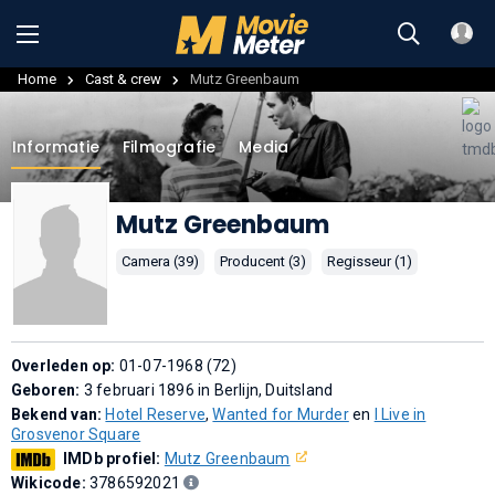
Home
Cast & crew
Mutz Greenbaum
Informatie
Filmografie
Media
Mutz Greenbaum
Camera (39)
Producent (3)
Regisseur (1)
Overleden op:
01-07-1968 (72)
Geboren:
3 februari 1896 in Berlijn, Duitsland
Bekend van:
Hotel Reserve
,
Wanted for Murder
en
I Live in
Grosvenor Square
IMDb profiel:
Mutz Greenbaum
Wikicode:
3786592021