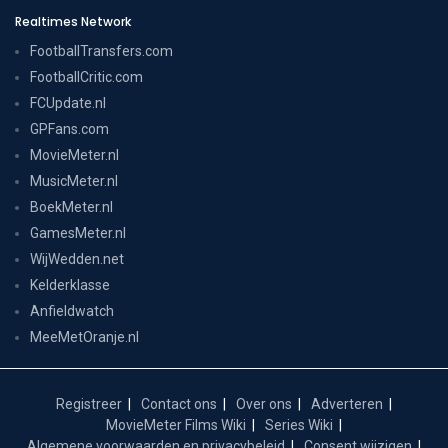
Realtimes Network
FootballTransfers.com
FootballCritic.com
FCUpdate.nl
GPFans.com
MovieMeter.nl
MusicMeter.nl
BoekMeter.nl
GamesMeter.nl
WijWedden.net
Kelderklasse
Anfieldwatch
MeeMetOranje.nl
Registreer
Contact ons
Over ons
Adverteren
MovieMeter Films Wiki
Series Wiki
Algemene voorwaarden en privacybeleid
Consent wijzigen