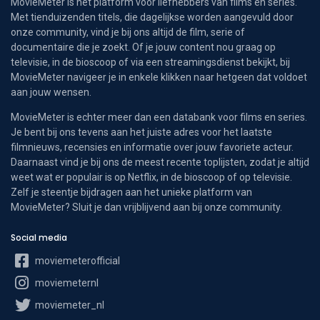
MovieMeter is hét platform voor liefhebbers van films en series.
Met tienduizenden titels, die dagelijkse worden aangevuld door
onze community, vind je bij ons altijd de film, serie of
documentaire die je zoekt. Of je jouw content nou graag op
televisie, in de bioscoop of via een streamingsdienst bekijkt, bij
MovieMeter navigeer je in enkele klikken naar hetgeen dat voldoet
aan jouw wensen.
MovieMeter is echter meer dan een databank voor films en series.
Je bent bij ons tevens aan het juiste adres voor het laatste
filmnieuws, recensies en informatie over jouw favoriete acteur.
Daarnaast vind je bij ons de meest recente toplijsten, zodat je altijd
weet wat er populair is op Netflix, in de bioscoop of op televisie.
Zelf je steentje bijdragen aan het unieke platform van
MovieMeter? Sluit je dan vrijblijvend aan bij onze community.
Social media
moviemeterofficial
moviemeternl
moviemeter_nl