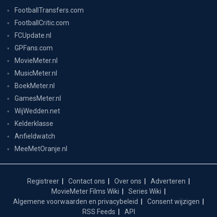
FootballTransfers.com
FootballCritic.com
FCUpdate.nl
GPFans.com
MovieMeter.nl
MusicMeter.nl
BoekMeter.nl
GamesMeter.nl
WijWedden.net
Kelderklasse
Anfieldwatch
MeeMetOranje.nl
Registreer
Contact ons
Over ons
Adverteren
MovieMeter Films Wiki
Series Wiki
Algemene voorwaarden en privacybeleid
Consent wijzigen
RSS Feeds
API