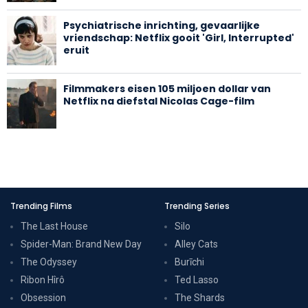
Psychiatrische inrichting, gevaarlijke
vriendschap: Netflix gooit 'Girl, Interrupted'
eruit
Filmmakers eisen 105 miljoen dollar van
Netflix na diefstal Nicolas Cage-film
Trending Films
Trending Series
The Last House
Silo
Spider-Man: Brand New Day
Alley Cats
The Odyssey
Burīchi
Ribon Hîrô
Ted Lasso
Obsession
The Shards