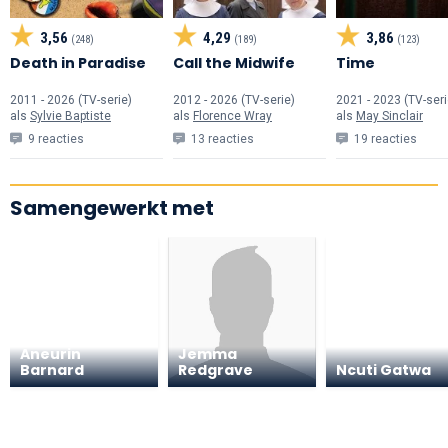
3,56
4,29
3,86
(248)
(189)
(123)
Death in Paradise
Call the Midwife
Time
2011 - 2026 (TV-serie)
2012 - 2026 (TV-serie)
2021 - 2023 (TV-seri
als
Sylvie Baptiste
als
Florence Wray
als
May Sinclair
9 reacties
13 reacties
19 reacties
Samengewerkt met
Aneurin
Jemma
Barnard
Redgrave
Ncuti Gatwa