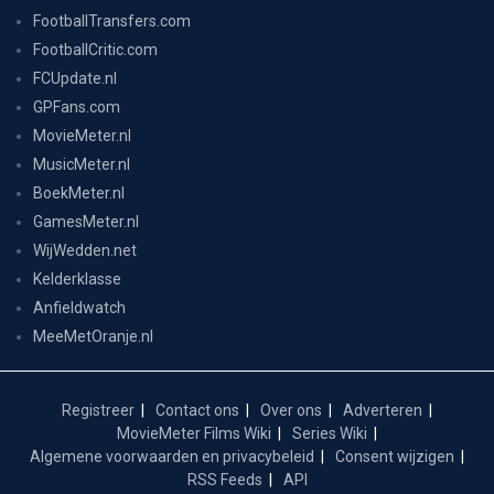
FootballTransfers.com
FootballCritic.com
FCUpdate.nl
GPFans.com
MovieMeter.nl
MusicMeter.nl
BoekMeter.nl
GamesMeter.nl
WijWedden.net
Kelderklasse
Anfieldwatch
MeeMetOranje.nl
Registreer
Contact ons
Over ons
Adverteren
MovieMeter Films Wiki
Series Wiki
Algemene voorwaarden en privacybeleid
Consent wijzigen
RSS Feeds
API