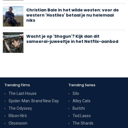
Christian Bale in het wilde westen: voor de
western 'Hostiles' betaal je nu helemaal
niks
Wacht je op 'Shogun'? Kijk dan dit
samoerai-juweeltje in het Netflix-aanbod
Trending Films
Trending Series
The Last House
Silo
Spider-Man: Brand New Day
Alley Cats
The Odyssey
Burīchi
Ribon Hîrô
Ted Lasso
Obsession
The Shards