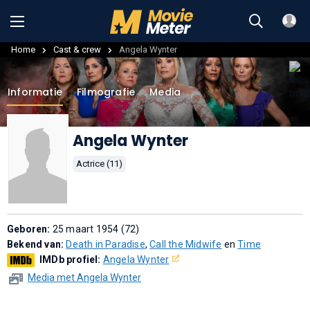
Home
Cast & crew
Angela Wynter
Informatie
Filmografie
Media
Angela Wynter
Actrice (11)
Geboren:
25 maart 1954 (72)
Bekend van:
Death in Paradise
,
Call the Midwife
en
Time
IMDb profiel:
Angela Wynter
Media met Angela Wynter