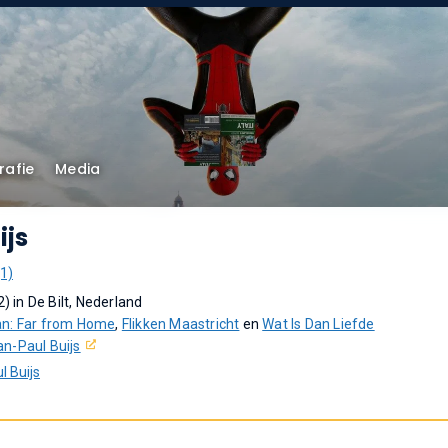
rafie
Media
ijs
(1)
2) in De Bilt, Nederland
n: Far from Home
,
Flikken Maastricht
en
Wat Is Dan Liefde
an-Paul Buijs
 Buijs