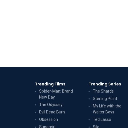
Trending Films
Trending Series
Spider-Man: Brand
The Shards
New Day
Sterling Point
The Odyssey
My Life with the
Evil Dead Burn
Walter Boys
Obsession
Ted Lasso
Supergirl
Silo