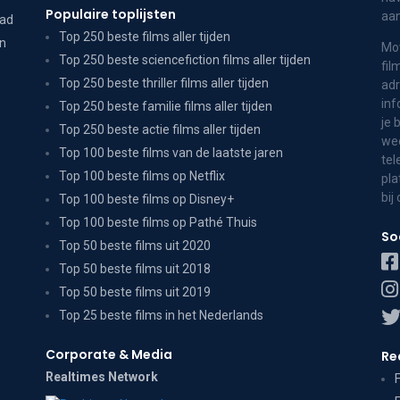
Populaire toplijsten
aa
dad
Top 250 beste films aller tijden
on
Mov
Top 250 beste sciencefiction films aller tijden
fil
Top 250 beste thriller films aller tijden
adr
inf
Top 250 beste familie films aller tijden
je 
Top 250 beste actie films aller tijden
wee
Top 100 beste films van de laatste jaren
tel
Top 100 beste films op Netflix
pla
bij
Top 100 beste films op Disney+
Top 100 beste films op Pathé Thuis
So
Top 50 beste films uit 2020
Top 50 beste films uit 2018
Top 50 beste films uit 2019
Top 25 beste films in het Nederlands
Corporate & Media
Re
Realtimes Network