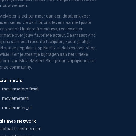
n jouw wensen.
ieMeter is echter meer dan een databank voor
ms en series. Je bent bij ons tevens aan het juiste
es voor het laatste filmnieuws, recensies en
ormatie over jouw favoriete acteur. Daarnaast vind
bij ons de meest recente toplijsten, zodat je altijd
t wat er populair is op Netflix, in de bioscoop of op
evisie. Zelf je steentje bijdragen aan het unieke
tform van MovieMeter? Sluit je dan vrijblijvend aan
 onze community.
cial media
moviemeterofficial
moviemeternl
moviemeter_nl
altimes Network
FootballTransfers.com