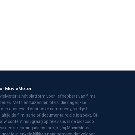
er MovieMeter
ieMeter is hét platform voor liefhebbers van films
series. Met tienduizenden titels, die dagelijkse
den aangevuld door onze community, vind je bij
 altijd de film, serie of documentaire die je zoekt. Of
jouw content nou graag op televisie, in de bioscoop
via een streamingsdienst bekijkt, bij MovieMeter
igeer je in enkele klikken naar hetgeen dat voldoet