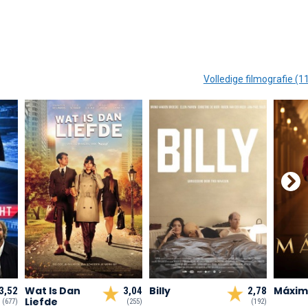
Volledige filmografie (1
Wat Is Dan
Billy
Máxim
3,52
3,04
2,78
Liefde
(677)
(255)
(192)