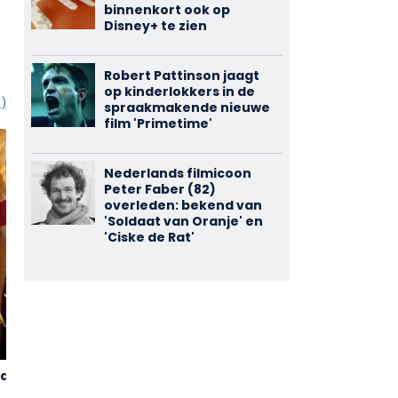
binnenkort ook op
Disney+ te zien
Robert Pattinson jaagt
op kinderlokkers in de
1)
spraakmakende nieuwe
film 'Primetime'
Nederlands filmicoon
Peter Faber (82)
overleden: bekend van
'Soldaat van Oranje' en
'Ciske de Rat'
a
Swanenburg
Hiernamaals
3,44
3,73
(70)
(60)