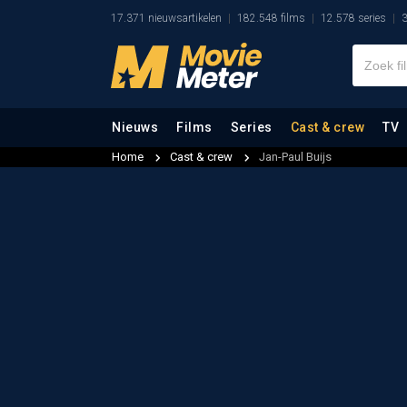
17.371 nieuwsartikelen
182.548 films
12.578 series
3
Nieuws
Films
Series
Cast & crew
TV
Home
Cast & crew
Jan-Paul Buijs