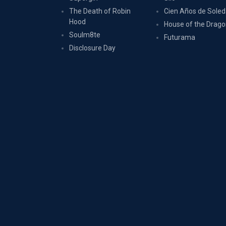
The Death of Robin
Cien Años de Sole
Hood
House of the Drag
Soulm8te
Futurama
Disclosure Day