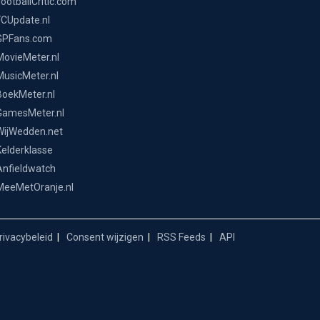
FootballCritic.com
FCUpdate.nl
GPFans.com
MovieMeter.nl
MusicMeter.nl
BoekMeter.nl
GamesMeter.nl
WijWedden.net
Kelderklasse
Anfieldwatch
MeeMetOranje.nl
ivacybeleid
Consent wijzigen
RSS Feeds
API