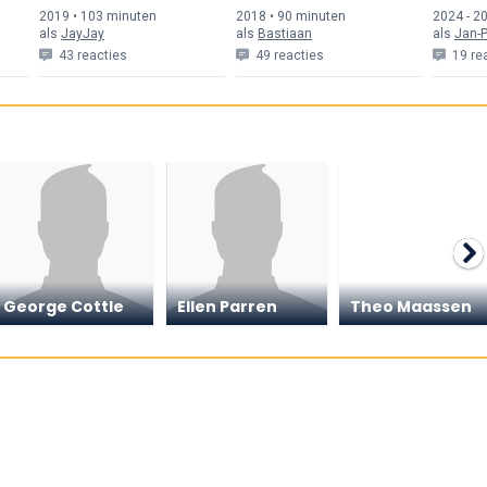
2019 • 103 min
uten
2018 • 90 min
uten
2024 - 20
als
JayJay
als
Bastiaan
als
Jan-
43 reacties
49 reacties
19 re
George Cottle
Ellen Parren
Theo Maassen