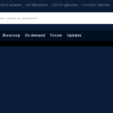
4.814 seizoenen
657.888 acteurs
200.507 gebruikers
9.470.837 stemmen
Bioscoop
On demand
Forum
Updates