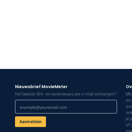
Nieuwsbrief MovieMeter
Ov
Het laatste film- en serienieuws per e-mail ontvangen?
Mov
en 
wor
ons
je 
of 
nav