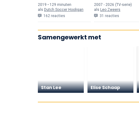
Home
2019 • 129 min
uten
2007 - 2026 (TV-serie)
als
Dutch Soccer Hooligan
als
Leo Zweers
162 reacties
31 reacties
Samengewerkt met
Stan Lee
Elise Schaap