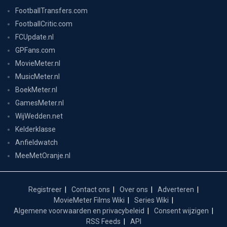
FootballTransfers.com
FootballCritic.com
FCUpdate.nl
GPFans.com
MovieMeter.nl
MusicMeter.nl
BoekMeter.nl
GamesMeter.nl
WijWedden.net
Kelderklasse
Anfieldwatch
MeeMetOranje.nl
Registreer
Contact ons
Over ons
Adverteren
MovieMeter Films Wiki
Series Wiki
Algemene voorwaarden en privacybeleid
Consent wijzigen
RSS Feeds
API