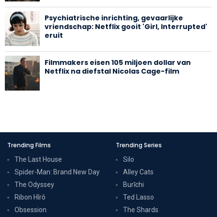
Psychiatrische inrichting, gevaarlijke
vriendschap: Netflix gooit 'Girl, Interrupted'
eruit
Filmmakers eisen 105 miljoen dollar van
Netflix na diefstal Nicolas Cage-film
Trending Films
Trending Series
The Last House
Silo
Spider-Man: Brand New Day
Alley Cats
The Odyssey
Burīchi
Ribon Hîrô
Ted Lasso
Obsession
The Shards