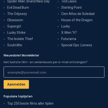
Spider-Man: Brand New Day
Ted Lasso
Evil Dead Burn
Sterling Point
The Odyssey
Cien Años de Soledad
Obsession
House of the Dragon
Supergirl
Lucky
Lucky Strike
X-Men '97
The Isolate Thief
Futurama
Soulm8te
Special Ops: Lioness
Nieuwsbrief MovieMeter
Het laatste film- en serienieuws per e-mail ontvangen?
Populaire toplijsten
Top 250 beste films aller tijden