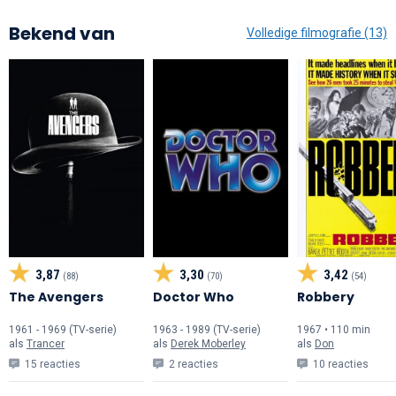
Bekend van
Volledige filmografie (13)
3,87
3,30
3,42
(88)
(70)
(54)
The Avengers
Doctor Who
Robbery
1961 - 1969 (TV-serie)
1963 - 1989 (TV-serie)
1967 • 110 min
als
Trancer
als
Derek Moberley
als
Don
15 reacties
2 reacties
10 reacties