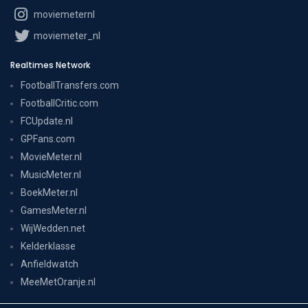
moviemeternl
moviemeter_nl
Realtimes Network
FootballTransfers.com
FootballCritic.com
FCUpdate.nl
GPFans.com
MovieMeter.nl
MusicMeter.nl
BoekMeter.nl
GamesMeter.nl
WijWedden.net
Kelderklasse
Anfieldwatch
MeeMetOranje.nl