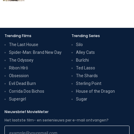
Trending Films
Trending Series
The Last House
Silo
Spider-Man: Brand New Day
Alley Cats
The Odyssey
Burīchi
Ribon Hîrô
Ted Lasso
Obsession
The Shards
Evil Dead Burn
Sterling Point
Corrida Dos Bichos
House of the Dragon
Supergirl
Sugar
Nieuwsbrief MovieMeter
Het laatste film- en serienieuws per e-mail ontvangen?