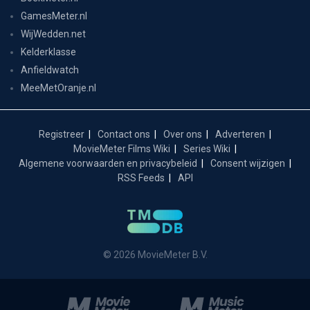
GamesMeter.nl
WijWedden.net
Kelderklasse
Anfieldwatch
MeeMetOranje.nl
Registreer
Contact ons
Over ons
Adverteren
MovieMeter Films Wiki
Series Wiki
Algemene voorwaarden en privacybeleid
Consent wijzigen
RSS Feeds
API
© 2026 MovieMeter B.V.