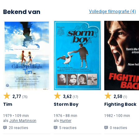
Bekend van
Volledige filmografie (4)
2,77
3,62
2,50
(75)
(17)
(1)
Tim
Storm Boy
Fighting Back
1979 • 109 min
1976 • 88 min
1982 • 100 min
als
John Martinson
als
Hunter
20 reacties
5 reacties
0 reacties