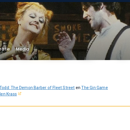
rafie
Media
odd: The Demon Barber of Fleet Street
en
The Gin Game
llen Krass