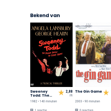
Bekend van
Sweeney
The Gin Game
2,88
Todd: The
(8)
Demon Barber
1982 • 140 min
uten
2003 • 90 min
uten
of Fleet Street
1 reactie
0 reacties