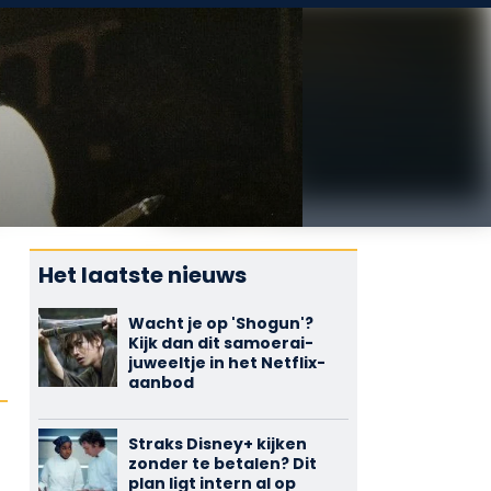
Het laatste nieuws
Wacht je op 'Shogun'?
Kijk dan dit samoerai-
juweeltje in het Netflix-
aanbod
Straks Disney+ kijken
zonder te betalen? Dit
plan ligt intern al op