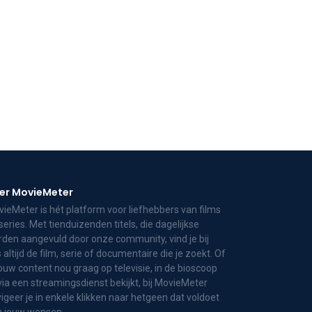
er MovieMeter
ieMeter is hét platform voor liefhebbers van films
series. Met tienduizenden titels, die dagelijkse
den aangevuld door onze community, vind je bij
 altijd de film, serie of documentaire die je zoekt. Of
jouw content nou graag op televisie, in de bioscoop
via een streamingsdienst bekijkt, bij MovieMeter
igeer je in enkele klikken naar hetgeen dat voldoet