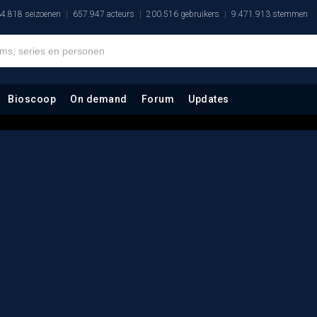
4.818 seizoenen
657.947 acteurs
200.516 gebruikers
9.471.913 stemmen
Bioscoop
On demand
Forum
Updates