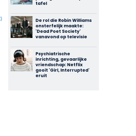
tafel
2)
De rol die Robin Williams
onsterfelijk maakte:
'Dead Poet Society'
vanavond op televisie
Psychiatrische
inrichting, gevaarlijke
vriendschap: Netflix
gooit 'Girl, Interrupted'
eruit