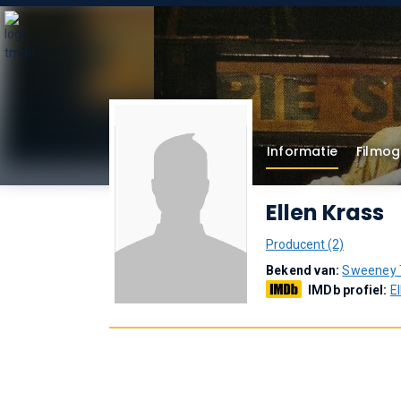
Informatie
Filmog
Ellen Krass
Producent (2)
Bekend van:
Sweeney T
IMDb profiel:
E