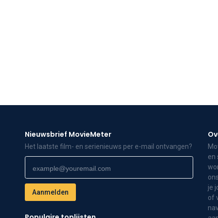
Nieuwsbrief MovieMeter
Ov
Het laatste film- en serienieuws per e-mail ontvangen?
Mov
en 
wor
ons
je 
of 
nav
Populaire toplijsten