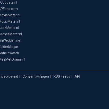
FCUpdate.nl
GPFans.com
MovieMeter.nl
MusicMeter.nl
BoekMeter.nl
GamesMeter.nl
WijWedden.net
Kelderklasse
Anfieldwatch
MeeMetOranje.nl
ivacybeleid
Consent wijzigen
RSS Feeds
API