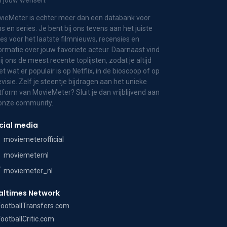
n jouw wensen.
ieMeter is echter meer dan een databank voor
ms en series. Je bent bij ons tevens aan het juiste
es voor het laatste filmnieuws, recensies en
ormatie over jouw favoriete acteur. Daarnaast vind
bij ons de meest recente toplijsten, zodat je altijd
t wat er populair is op Netflix, in de bioscoop of op
evisie. Zelf je steentje bijdragen aan het unieke
tform van MovieMeter? Sluit je dan vrijblijvend aan
 onze community.
cial media
moviemeterofficial
moviemeternl
moviemeter_nl
altimes Network
FootballTransfers.com
FootballCritic.com