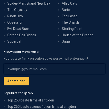
Spider-Man: Brand New Day
Alley Cats
The Odyssey
Burīchi
Ribon Hîrô
Ted Lasso
Obsession
The Shards
Evil Dead Burn
Sterling Point
Corrida Dos Bichos
House of the Dragon
Supergirl
Sugar
Nieuwsbrief MovieMeter
Het laatste film- en serienieuws per e-mail ontvangen?
Populaire toplijsten
Top 250 beste films aller tijden
Top 250 beste sciencefiction films aller tijden