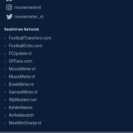
moviemeternl
moviemeter_nl
Realtimes Network
FootballTransfers.com
FootballCritic.com
FCUpdate.nl
GPFans.com
MovieMeter.nl
MusicMeter.nl
BoekMeter.nl
GamesMeter.nl
WijWedden.net
Kelderklasse
Anfieldwatch
MeeMetOranje.nl