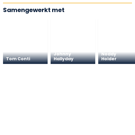
Samengewerkt met
Johnny
Noddy
Tom Conti
Hallyday
Holder