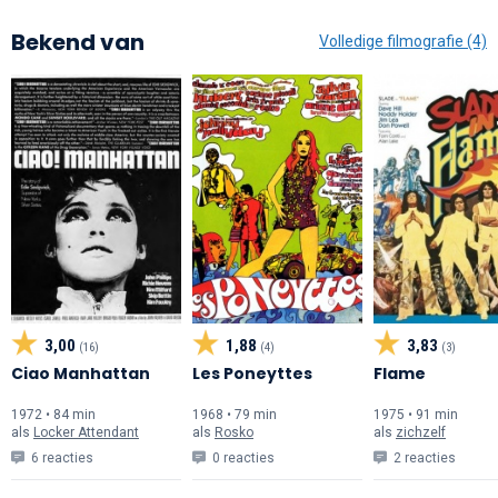
Bekend van
Volledige filmografie (4)
3,00
1,88
3,83
(16)
(4)
(3)
Ciao Manhattan
Les Poneyttes
Flame
1972 • 84 min
1968 • 79 min
1975 • 91 min
als
Locker Attendant
als
Rosko
als
zichzelf
6 reacties
0 reacties
2 reacties