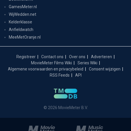
GamesMeter.nl
WijWedden.net
Kelderklasse
Anfieldwatch
MeeMetOranje.nl
Registreer
Contact ons
Over ons
Adverteren
MovieMeter Films Wiki
Series Wiki
Algemene voorwaarden en privacybeleid
Consent wijzigen
RSS Feeds
API
© 2026 MovieMeter B.V.