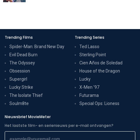
Trending Films
Trending Series
Spider-Man: Brand New Day
Ted Lasso
Evil Dead Burn
Sterling Point
The Odyssey
Cien Años de Soledad
Obsession
House of the Dragon
Supergirl
Lucky
Lucky Strike
X-Men '97
The Isolate Thief
Futurama
Soulm8te
Special Ops: Lioness
Nieuwsbrief MovieMeter
Het laatste film- en serienieuws per e-mail ontvangen?