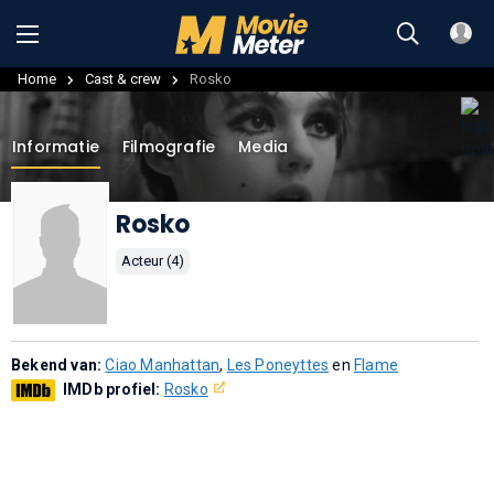
Home
Cast & crew
Rosko
Informatie
Filmografie
Media
Rosko
Acteur (4)
Bekend van:
Ciao Manhattan
,
Les Poneyttes
en
Flame
IMDb profiel:
Rosko