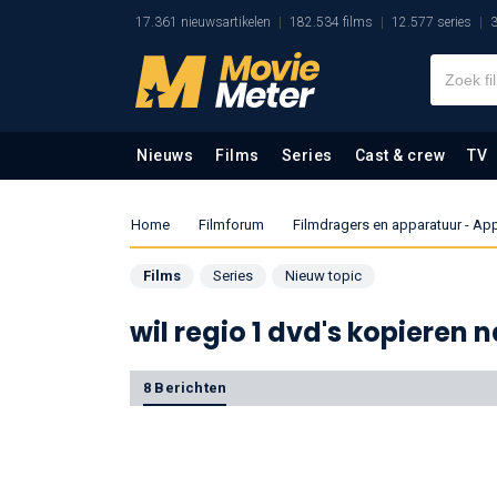
17.361 nieuwsartikelen
182.534 films
12.577 series
3
Nieuws
Films
Series
Cast & crew
TV
Home
Filmforum
Filmdragers en apparatuur - Ap
Films
Series
Nieuw topic
wil regio 1 dvd's kopieren 
8 Berichten