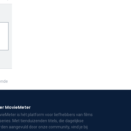
ende
er MovieMeter
ieMeter is hét platform voor liefhebbers van films
series. Met tienduizenden titels, die dagelijkse
den aangevuld door onze community, vind je bij