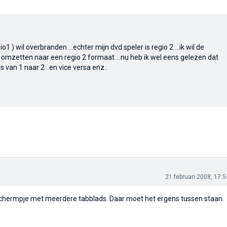
1 ) wil overbranden ...echter mijn dvd speler is regio 2 ...ik wil de
mzetten naar een regio 2 formaat ...nu heb ik wel eens gelezen dat
s van 1 naar 2 ..en vice versa enz..
21 februari 2008, 17:5
een schermpje met meerdere tabblads. Daar moet het ergens tussen staan.