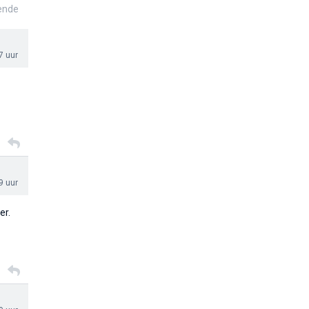
ende
7 uur
9 uur
er.