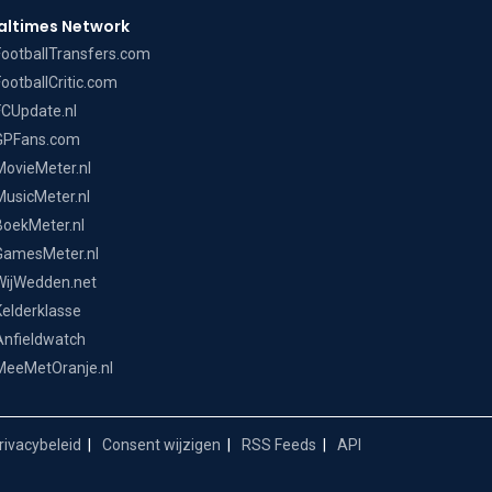
altimes Network
FootballTransfers.com
FootballCritic.com
FCUpdate.nl
GPFans.com
MovieMeter.nl
MusicMeter.nl
BoekMeter.nl
GamesMeter.nl
WijWedden.net
Kelderklasse
Anfieldwatch
MeeMetOranje.nl
ivacybeleid
Consent wijzigen
RSS Feeds
API