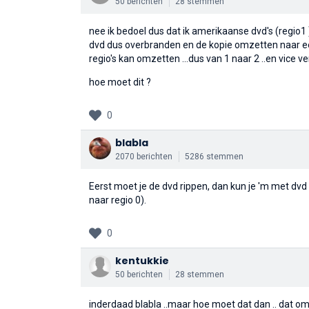
50 berichten
28 stemmen
nee ik bedoel dus dat ik amerikaanse dvd's (regio1 )
dvd dus overbranden en de kopie omzetten naar een
regio's kan omzetten ...dus van 1 naar 2 ..en vice ve
hoe moet dit ?
0
blabla
2070 berichten
5286 stemmen
Eerst moet je de dvd rippen, dan kun je 'm met dvd 
naar regio 0).
0
kentukkie
50 berichten
28 stemmen
inderdaad blabla ..maar hoe moet dat dan .. dat omze