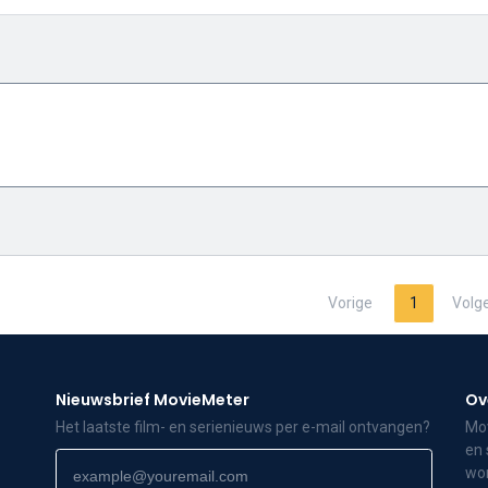
Vorige
1
Volg
Nieuwsbrief MovieMeter
Ov
Het laatste film- en serienieuws per e-mail ontvangen?
Mov
en 
wor