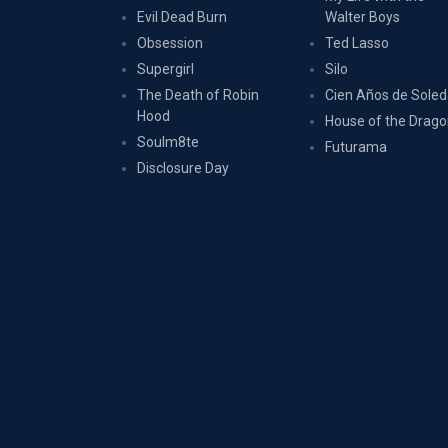
Evil Dead Burn
Walter Boys
Obsession
Ted Lasso
Supergirl
Silo
The Death of Robin
Cien Años de Sole
Hood
House of the Drag
Soulm8te
Futurama
Disclosure Day