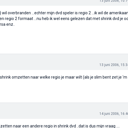
13 juni 2006, 10:1
 wil overbranden ...echter mijn dvd speler is regio 2 ...ik wil de amerikaa
 regio 2 formaat ...nu heb ik wel eens gelezen dat met shrink dvd je o
rsa enz..
13 juni 2006, 15:3
shrink omzetten naar welke regio je maar wilt (als je slim bent zet je '
14 juni 2006, 16:4
tten naar een andere regio in shrink dvd ..dat is dus mijn vraag ....