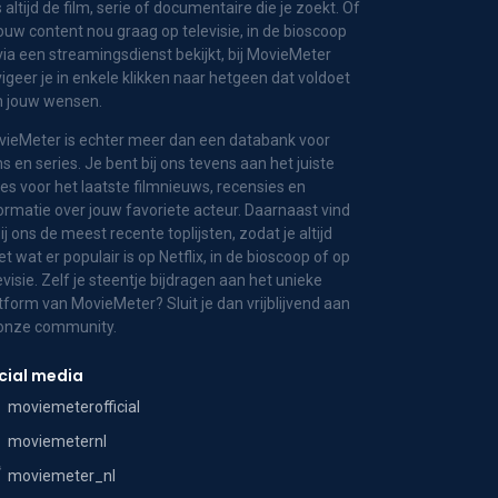
 altijd de film, serie of documentaire die je zoekt. Of
jouw content nou graag op televisie, in de bioscoop
via een streamingsdienst bekijkt, bij MovieMeter
igeer je in enkele klikken naar hetgeen dat voldoet
n jouw wensen.
ieMeter is echter meer dan een databank voor
ms en series. Je bent bij ons tevens aan het juiste
es voor het laatste filmnieuws, recensies en
ormatie over jouw favoriete acteur. Daarnaast vind
bij ons de meest recente toplijsten, zodat je altijd
t wat er populair is op Netflix, in de bioscoop of op
evisie. Zelf je steentje bijdragen aan het unieke
tform van MovieMeter? Sluit je dan vrijblijvend aan
 onze community.
cial media
moviemeterofficial
moviemeternl
moviemeter_nl