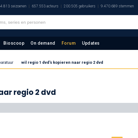
4.813 seizoenen
657.553 acteurs
200.505 gebruikers
9.470.689 stemmen
Bioscoop
On demand
Forum
Updates
paratuur
wil regio 1 dvd's kopieren naar regio 2 dvd
naar regio 2 dvd