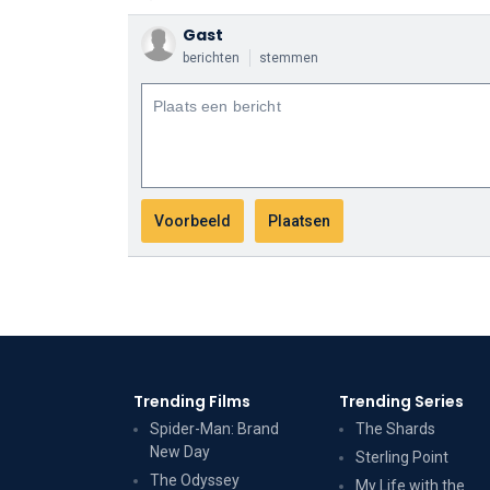
Gast
berichten
stemmen
Trending Films
Trending Series
Spider-Man: Brand
The Shards
New Day
Sterling Point
The Odyssey
My Life with the