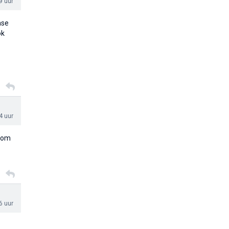
9 uur
nse
ok
4 uur
m om
6 uur