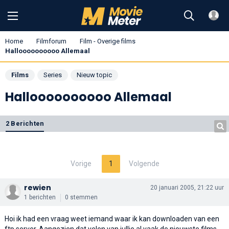
Home
Filmforum
Film - Overige films
Halloooooooooo Allemaal
Films
Series
Nieuw topic
Halloooooooooo Allemaal
2 Berichten
Vorige
1
Volgende
rewien
20 januari 2005, 21:22 uur
1 berichten
0 stemmen
Hoi ik had een vraag weet iemand waar ik kan downloaden van een
ftp server. Aangezien dat velen van jullie al vaak de nieuwste films