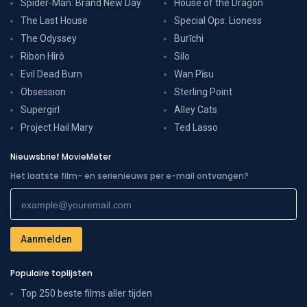
Spider-Man: Brand New Day
House of the Dragon
The Last House
Special Ops: Lioness
The Odyssey
Burīchi
Ribon Hîrô
Silo
Evil Dead Burn
Wan Pīsu
Obsession
Sterling Point
Supergirl
Alley Cats
Project Hail Mary
Ted Lasso
Nieuwsbrief MovieMeter
Het laatste film- en serienieuws per e-mail ontvangen?
Populaire toplijsten
Top 250 beste films aller tijden