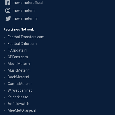
moviemeterofficial
moviemeternl
moviemeter_nl
Realtimes Network
FootballTransfers.com
FootballCritic.com
FCUpdate.nl
GPFans.com
MovieMeter.nl
MusicMeter.nl
BoekMeter.nl
GamesMeter.nl
WijWedden.net
Kelderklasse
Anfieldwatch
MeeMetOranje.nl