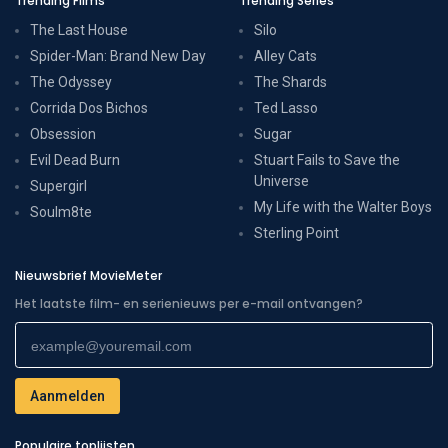
Trending Films
Trending Series
The Last House
Silo
Spider-Man: Brand New Day
Alley Cats
The Odyssey
The Shards
Corrida Dos Bichos
Ted Lasso
Obsession
Sugar
Evil Dead Burn
Stuart Fails to Save the
Universe
Supergirl
My Life with the Walter Boys
Soulm8te
Sterling Point
Nieuwsbrief MovieMeter
Het laatste film- en serienieuws per e-mail ontvangen?
Populaire toplijsten