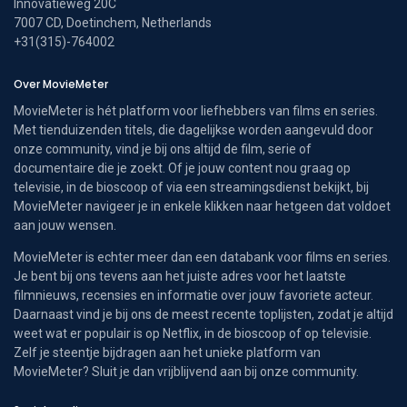
Innovatieweg 20C
7007 CD, Doetinchem, Netherlands
+31(315)-764002
Over MovieMeter
MovieMeter is hét platform voor liefhebbers van films en series.
Met tienduizenden titels, die dagelijkse worden aangevuld door
onze community, vind je bij ons altijd de film, serie of
documentaire die je zoekt. Of je jouw content nou graag op
televisie, in de bioscoop of via een streamingsdienst bekijkt, bij
MovieMeter navigeer je in enkele klikken naar hetgeen dat voldoet
aan jouw wensen.
MovieMeter is echter meer dan een databank voor films en series.
Je bent bij ons tevens aan het juiste adres voor het laatste
filmnieuws, recensies en informatie over jouw favoriete acteur.
Daarnaast vind je bij ons de meest recente toplijsten, zodat je altijd
weet wat er populair is op Netflix, in de bioscoop of op televisie.
Zelf je steentje bijdragen aan het unieke platform van
MovieMeter? Sluit je dan vrijblijvend aan bij onze community.