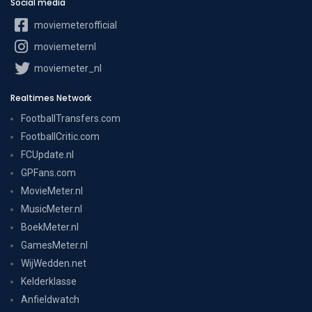
Social media
moviemeterofficial
moviemeternl
moviemeter_nl
Realtimes Network
FootballTransfers.com
FootballCritic.com
FCUpdate.nl
GPFans.com
MovieMeter.nl
MusicMeter.nl
BoekMeter.nl
GamesMeter.nl
WijWedden.net
Kelderklasse
Anfieldwatch