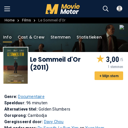
Home
Films
Le Sommeil d'Or
Info
Cast & Crew
Stemmen
Statistieken
Le Sommeil d'Or
3,00
(2011)
1 stemmen
+ Mijn stem
Genre:
Documentaire
Speelduur:
96 minuten
Alternatieve titel:
Golden Slumbers
Oorsprong:
Cambodja
Geregisseerd door:
Davy Chou
Met onder meer:
Dy Saveth
,
Ly Bun Yim
en
Yvon Hem