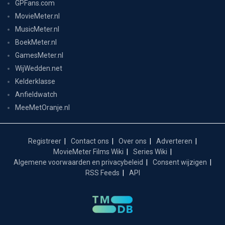
GPFans.com
MovieMeter.nl
MusicMeter.nl
BoekMeter.nl
GamesMeter.nl
WijWedden.net
Kelderklasse
Anfieldwatch
MeeMetOranje.nl
Registreer
Contact ons
Over ons
Adverteren
MovieMeter Films Wiki
Series Wiki
Algemene voorwaarden en privacybeleid
Consent wijzigen
RSS Feeds
API