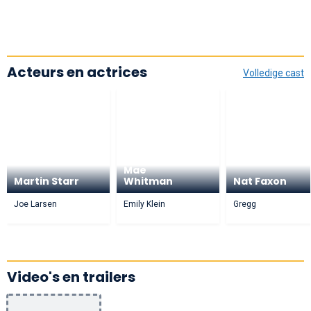
Acteurs en actrices
Volledige cast
Mae
Martin Starr
Whitman
Nat Faxon
Joe Larsen
Emily Klein
Gregg
Video's en trailers