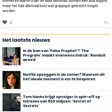
scenes en Martin Starr en Mae Whitman vormen een leuk koppel,
maar het had allemaal best wat grappiger gebracht mogen
worden.
0
Het laatste nieuws
In de ban van 'False Prophet'? 'The
Program' maakt eveneens indruk: 'Ronduit
wreed'
Netflix opzeggen in de zomer? Waarom dit
het ideale moment is om te besparen
Tom Hanks krijgt opvolger in spin-off op
hitreeks van 800 miljoen: 'Secret of
Secrets'