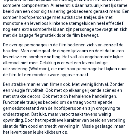
sombere componenten. Allereerst is daar natuurlijk het lijdzame
beeld van een door digitalisering geobsedeerd geraakt mens. Een
somber hoofdpersonage met autistische trekjes die met
monotone en levenloos klinkende stemgeluiden heel effectief
nog eens extra somberheid aan zijn personage toevoegt en zich
met die bagage flegmatiek door de film beweegt.
De overige personages in de film bedienen zich van eenzelfde
houding. Men ondergaat de dingen lijdzaam en doet dat in een
levenloze en sombere setting. Het valt als ongeharnaste kijker
allemaal niet mee. Gelukkig is er wel een levenslustige
uitzondering (Whitman), die met haar personage het kijken naar
de film tot een minder zware opgave maakt.
Een strakke manier van filmen ook. Met weinig lichtval. Zonder
een vleugje frivoliteit. Ook met op elkaar gelijkende scènes en
met strakke decors. Ook met zich herhalende handelingen.
Functionele truukjes bedoeld om de traag voortslepende
gemoedstoestand van de hoofdpersoon en zijn omgeving te
onderstrepen. Dat lukt, maar veroorzaakt tevens weinig
opwinding. Door het repetitieve karakter van beeld en vertelling
slaat de film dood en treedt verveling in. Missie geslaagd, maar
het levert geen leuke kijkbeurt op.