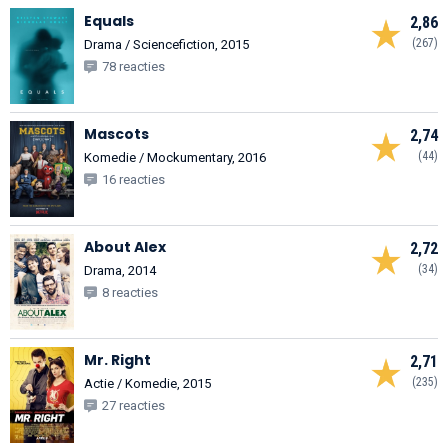
Equals
2,86
(267)
Drama / Sciencefiction, 2015
78 reacties
Mascots
2,74
(44)
Komedie / Mockumentary, 2016
16 reacties
About Alex
2,72
(34)
Drama, 2014
8 reacties
Mr. Right
2,71
(235)
Actie / Komedie, 2015
27 reacties