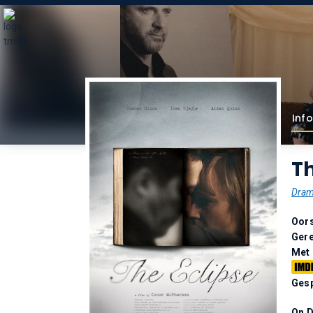
Info
Th
Dra
Oor
Gere
Met
Gesp
On 