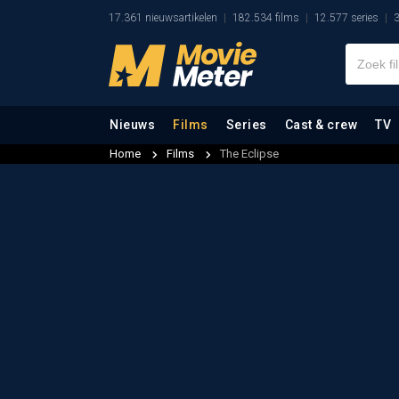
17.361 nieuwsartikelen
182.534 films
12.577 series
3
Nieuws
Films
Series
Cast & crew
TV
Home
Films
The Eclipse