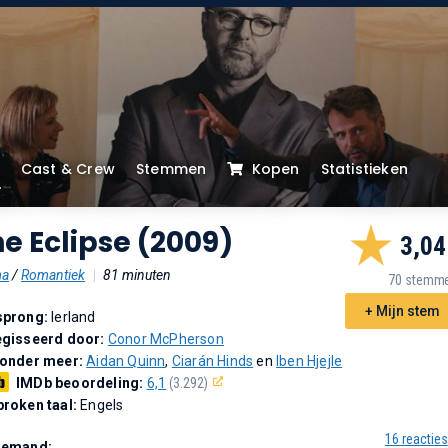
Cast & Crew
Stemmen
Kopen
Statistieken
e Eclipse (2009)
3,04
ma
/
Romantiek
|
81 minuten
70 stemm
+ Mijn stem
sprong:
Ierland
gisseerd door:
Conor McPherson
 onder meer:
Aidan Quinn
,
Ciarán Hinds
en
Iben Hjejle
IMDb beoordeling:
6,1
(3.292)
roken taal:
Engels
16 reacties
Demand: