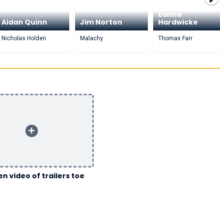
Eanna
Aidan Quinn
Jim Norton
Hardwicke
Nicholas Holden
Malachy
Thomas Farr
n video of trailers toe