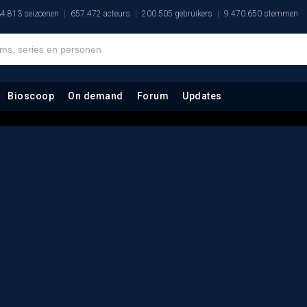
4.813 seizoenen
657.472 acteurs
200.505 gebruikers
9.470.650 stemmen
Bioscoop
On demand
Forum
Updates