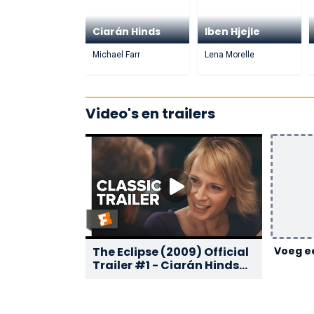
Ciarán Hinds
Iben Hjejle
Michael Farr
Lena Morelle
Video's en trailers
The Eclipse (2009) Official
Voeg ee
Trailer #1 - Ciarán Hinds
Movie HD