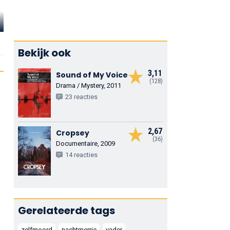
Donncha
Valerie Spelman
Billy Roche
Crowley
Jenny Sewell
Jim Belton
Writer
Bekijk ook
3,11
Sound of My Voice
(128)
Drama / Mystery, 2011
23 reacties
2,67
Cropsey
(36)
Documentaire, 2009
14 reacties
Gerelateerde tags
zelfmoord
nachtmerrie
vader