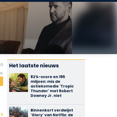
Het laatste nieuws
en
82%-score en 195
miljoen: mis de
actiekomedie 'Tropic
Thunder' met Robert
Downey Jr. niet
Binnenkort verdwijnt
'Glory' van Netflix: de