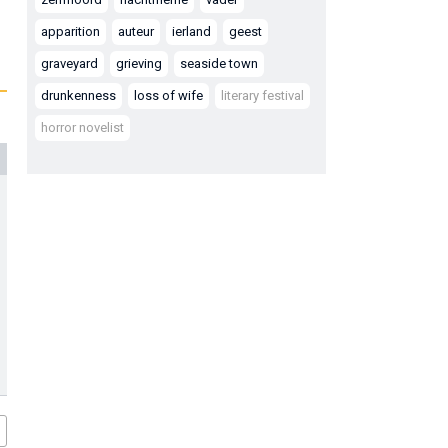
apparition
auteur
ierland
geest
graveyard
grieving
seaside town
drunkenness
loss of wife
literary festival
horror novelist