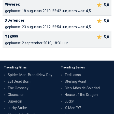
Wyverex
5,0
geplaatst: 18 augustus 2010, 22:42 uur, stem was:
4,5
XDefender
5,0
geplaatst: 23 augustus 2012, 22:54 uur, stem was:
4,5
YTK999
5,0
geplaatst: 2 september 2010, 18:31 uur
Trending Films
Trending Series
Spider-Man: Brand New Day
Ted Lasso
Evil Dead Burn
Sterling Point
The Odyssey
Cien Años de Soledad
Obsession
House of the Dragon
Supergirl
Lucky
Lucky Strike
X-Men '97