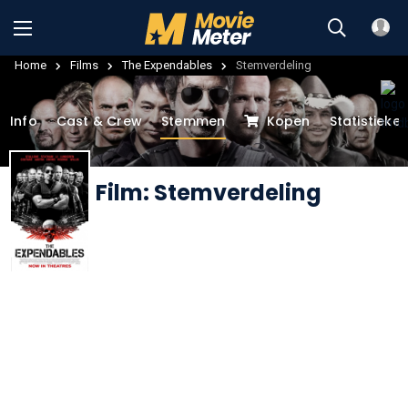
Home
Films
The Expendables
Stemverdeling
Info
Cast & Crew
Stemmen
Kopen
Statistieke
Film: Stemverdeling