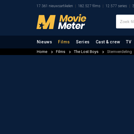
17.361 nieuwsartikelen
182.527 films
12.577 series
3
Nieuws
Films
Series
Cast & crew
TV
Home
Films
The Lost Boys
Stemverdeling