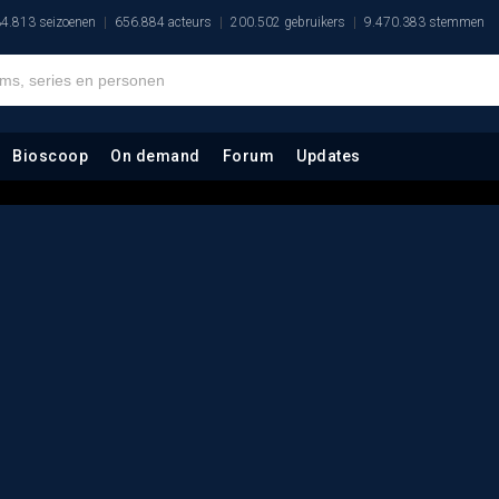
4.813 seizoenen
656.884 acteurs
200.502 gebruikers
9.470.383 stemmen
Bioscoop
On demand
Forum
Updates