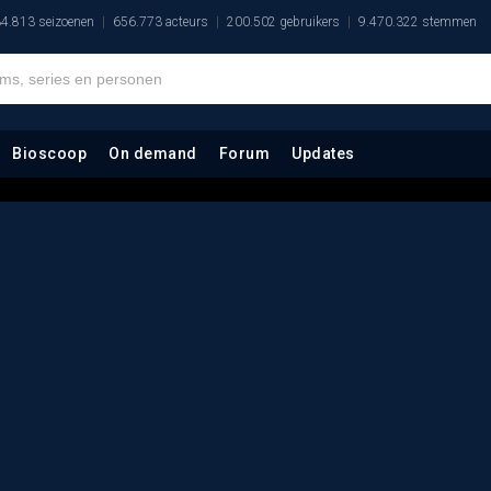
4.813 seizoenen
656.773 acteurs
200.502 gebruikers
9.470.322 stemmen
Bioscoop
On demand
Forum
Updates