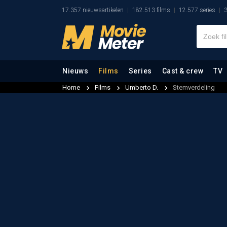
17.357 nieuwsartikelen
182.513 films
12.577 series
3
Nieuws
Films
Series
Cast & crew
TV
Home
Films
Umberto D.
Stemverdeling