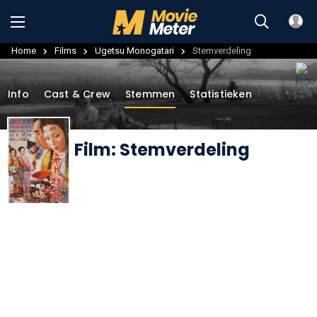
Home
Films
Ugetsu Monogatari
Stemverdeling
Info
Cast & Crew
Stemmen
Statistieken
Film: Stemverdeling