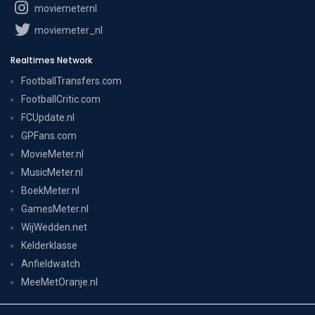
moviemeternl
moviemeter_nl
Realtimes Network
FootballTransfers.com
FootballCritic.com
FCUpdate.nl
GPFans.com
MovieMeter.nl
MusicMeter.nl
BoekMeter.nl
GamesMeter.nl
WijWedden.net
Kelderklasse
Anfieldwatch
MeeMetOranje.nl