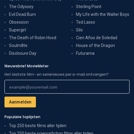
The Odyssey
Sterling Point
Evil Dead Burn
My Life with the Walter Boys
Obsession
Ted Lasso
Supergirl
Silo
The Death of Robin Hood
Cien Años de Soledad
Soulm8te
House of the Dragon
Disclosure Day
Futurama
Nieuwsbrief MovieMeter
Het laatste film- en serienieuws per e-mail ontvangen?
Populaire toplijsten
Top 250 beste films aller tijden
Top 250 beste sciencefiction films aller tijden