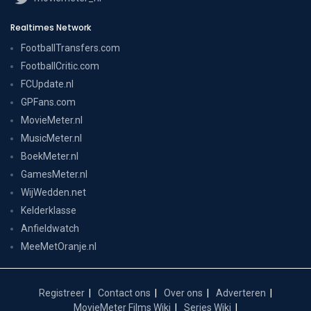
Realtimes Network
FootballTransfers.com
FootballCritic.com
FCUpdate.nl
GPFans.com
MovieMeter.nl
MusicMeter.nl
BoekMeter.nl
GamesMeter.nl
WijWedden.net
Kelderklasse
Anfieldwatch
MeeMetOranje.nl
Registreer
Contact ons
Over ons
Adverteren
MovieMeter Films Wiki
Series Wiki