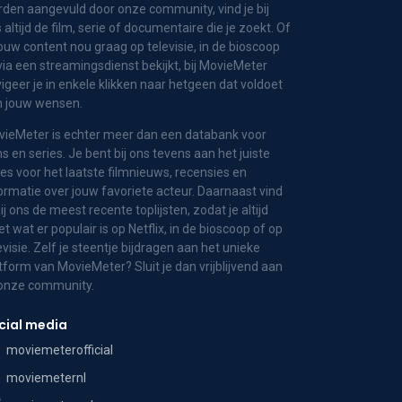
den aangevuld door onze community, vind je bij
 altijd de film, serie of documentaire die je zoekt. Of
jouw content nou graag op televisie, in de bioscoop
via een streamingsdienst bekijkt, bij MovieMeter
igeer je in enkele klikken naar hetgeen dat voldoet
n jouw wensen.
ieMeter is echter meer dan een databank voor
ms en series. Je bent bij ons tevens aan het juiste
es voor het laatste filmnieuws, recensies en
ormatie over jouw favoriete acteur. Daarnaast vind
bij ons de meest recente toplijsten, zodat je altijd
t wat er populair is op Netflix, in de bioscoop of op
evisie. Zelf je steentje bijdragen aan het unieke
tform van MovieMeter? Sluit je dan vrijblijvend aan
 onze community.
cial media
moviemeterofficial
moviemeternl