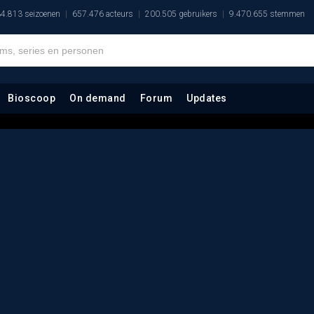
4.813 seizoenen
657.476 acteurs
200.505 gebruikers
9.470.655 stemmen
Bioscoop
On demand
Forum
Updates