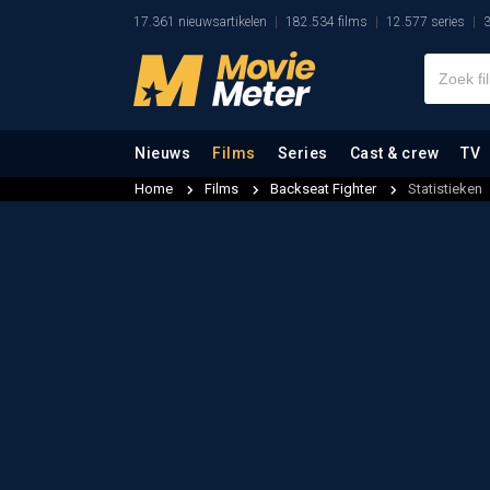
17.361 nieuwsartikelen
182.534 films
12.577 series
3
Nieuws
Films
Series
Cast & crew
TV
Home
Films
Backseat Fighter
Statistieken