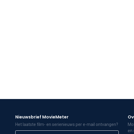
Nieuwsbrief MovieMeter
Ov
Het laatste film- en serienieuws per e-mail ontvangen?
Mov
en 