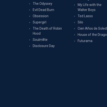
The Odyssey
My Life with the
Evil Dead Burn
Walter Boys
Obsession
Ted Lasso
Supergirl
Silo
The Death of Robin
Cien Años de Sole
Hood
House of the Drag
Soulm8te
Futurama
Disclosure Day