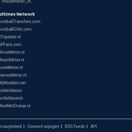
moviemeter_nl
altimes Network
FootballTransfers.com
FootballCritic.com
FCUpdate.nl
GPFans.com
MovieMeter.nl
MusicMeter.nl
BoekMeter.nl
GamesMeter.nl
WijWedden.net
Kelderklasse
Anfieldwatch
MeeMetOranje.nl
ivacybeleid
Consent wijzigen
RSS Feeds
API