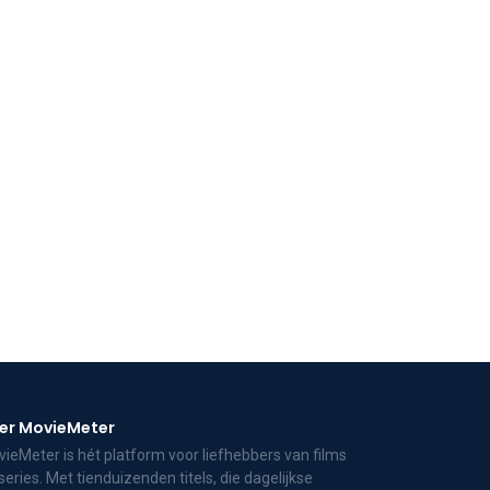
er MovieMeter
ieMeter is hét platform voor liefhebbers van films
series. Met tienduizenden titels, die dagelijkse