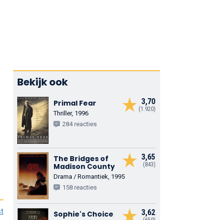
Bekijk ook
3,70
Primal Fear
(1.920)
Thriller, 1996
284 reacties
3,65
The Bridges of
(843)
Madison County
Drama / Romantiek, 1995
158 reacties
st
3,62
Sophie's Choice