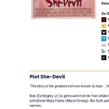
Rel
On 
Plot She-Devil
"The story of the greatest evil ever known to man... Hi
Bob (Ed Begley Jr.) is getrouwd met de foei-lelijk
schrijfster Mary Fisher (Meryl Streep). Als Ruth a
nemen.