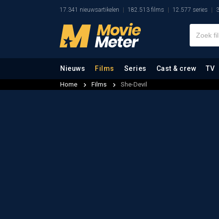
17.341 nieuwsartikelen
182.513 films
12.577 series
3
Nieuws
Films
Series
Cast & crew
TV
Home
Films
She-Devil