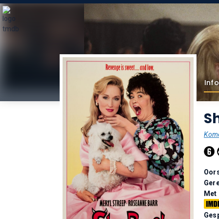
Info
Sh
Kome
Oor
Gere
Met
Gesp