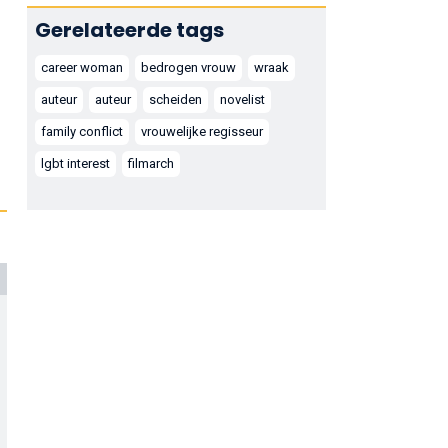
Gerelateerde tags
career woman
bedrogen vrouw
wraak
auteur
auteur
scheiden
novelist
family conflict
vrouwelijke regisseur
lgbt interest
filmarch