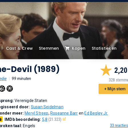
Cast & Crew
Stemmen
Kopen
Statistieken
e-Devil (1989)
2,20
die
|
99 minuten
328 stemm
+ Mijn stem
sprong:
Verenigde Staten
gisseerd door:
Susan Seidelman
 onder meer:
Meryl Streep
,
Roseanne Barr
en
Ed Begley Jr.
IMDb beoordeling:
5,8
(21.323)
33 reacties
roken taal:
Engels