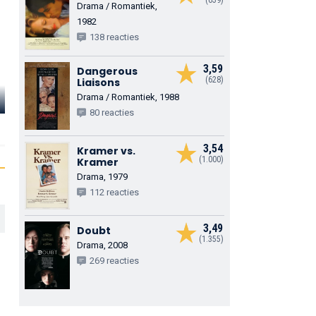
(659)
Drama / Romantiek,
1982
138 reacties
3,59
Dangerous
(628)
Liaisons
Drama / Romantiek, 1988
Elisebeth Peters
A Martinez
Maria Pitillo
80 reacties
Nicolette Patchett
Garcia
Olivia Honey
3,54
Kramer vs.
(1.000)
Kramer
Drama, 1979
112 reacties
3,49
Doubt
(1.355)
Drama, 2008
269 reacties