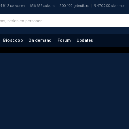
4.813 seizoenen
656.625 acteurs
200.499 gebruikers
9.470.200 stemmen
Bioscoop
On demand
Forum
Updates