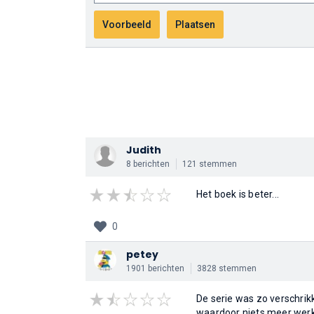
Judith
8 berichten
121 stemmen
Het boek is beter...
0
petey
1901 berichten
3828 stemmen
De serie was zo verschrikk
waardoor niets meer werk