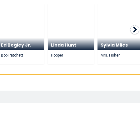
Ed Begley Jr.
Linda Hunt
Sylvia Miles
Bob Patchett
Hooper
Mrs. Fisher