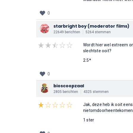
0
starbright boy
(moderator films)
22649 berichten
5264 stemmen
Wordt hier wel extreem o
slechtste ooit?
2.5*
0
bioscoopzaal
2805 berichten
4325 stemmen
Jak, deze heb ik ooit een
nietomdoorheentekomen
1 ster