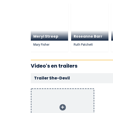
Meryl Streep
Roseanne Barr
Mary Fisher
Ruth Patchett
Video's en trailers
Trailer She-Devil