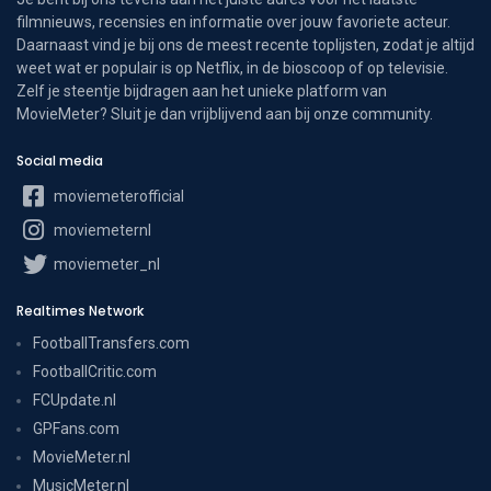
filmnieuws, recensies en informatie over jouw favoriete acteur.
Daarnaast vind je bij ons de meest recente toplijsten, zodat je altijd
weet wat er populair is op Netflix, in de bioscoop of op televisie.
Zelf je steentje bijdragen aan het unieke platform van
MovieMeter? Sluit je dan vrijblijvend aan bij onze community.
Social media
moviemeterofficial
moviemeternl
moviemeter_nl
Realtimes Network
FootballTransfers.com
FootballCritic.com
FCUpdate.nl
GPFans.com
MovieMeter.nl
MusicMeter.nl