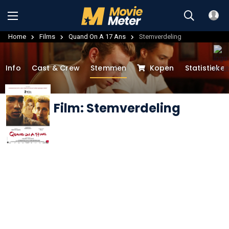
Home
Films
Quand On A 17 Ans
Stemverdeling
Info
Cast & Crew
Stemmen
Kopen
Statistieke
Film: Stemverdeling