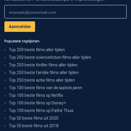
Populaire toplijsten
Top 250 beste films aller tijden
Top 250 beste sciencefiction films aller tijden
Top 250 beste thriller films aller tijden
Top 250 beste familie films aller tijden
Top 250 beste actie films aller tijden
Top 100 beste films van de laatste jaren
Top 100 beste films op Netflix
Top 100 beste films op Disney+
Top 100 beste films op Pathé Thuis
Top 50 beste films uit 2020
Top 50 beste films uit 2018