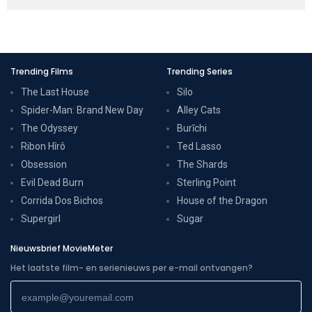
Trending Films
Trending Series
The Last House
Silo
Spider-Man: Brand New Day
Alley Cats
The Odyssey
Burīchi
Ribon Hîrô
Ted Lasso
Obsession
The Shards
Evil Dead Burn
Sterling Point
Corrida Dos Bichos
House of the Dragon
Supergirl
Sugar
Nieuwsbrief MovieMeter
Het laatste film- en serienieuws per e-mail ontvangen?