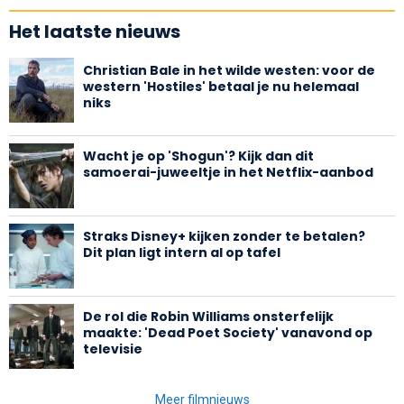
Het laatste nieuws
Christian Bale in het wilde westen: voor de
western 'Hostiles' betaal je nu helemaal
niks
Wacht je op 'Shogun'? Kijk dan dit
samoerai-juweeltje in het Netflix-aanbod
Straks Disney+ kijken zonder te betalen?
Dit plan ligt intern al op tafel
De rol die Robin Williams onsterfelijk
maakte: 'Dead Poet Society' vanavond op
televisie
Meer filmnieuws