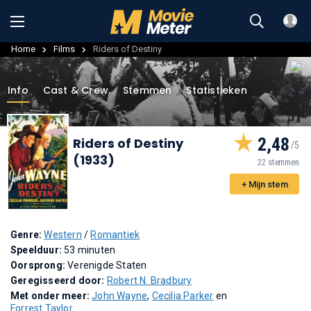
Home
Films
Riders of Destiny
Info
Cast & Crew
Stemmen
Statistieken
2,48
Riders of Destiny
(1933)
22 stemmen
+ Mijn stem
Genre:
Western
/
Romantiek
Speelduur:
53 minuten
Oorsprong:
Verenigde Staten
Geregisseerd door:
Robert N. Bradbury
Met onder meer:
John Wayne
,
Cecilia Parker
en
Forrest Taylor