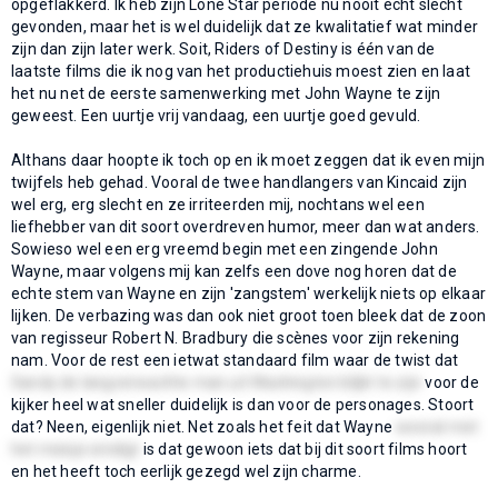
opgeflakkerd. Ik heb zijn Lone Star periode nu nooit echt slecht
gevonden, maar het is wel duidelijk dat ze kwalitatief wat minder
zijn dan zijn later werk. Soit, Riders of Destiny is één van de
laatste films die ik nog van het productiehuis moest zien en laat
het nu net de eerste samenwerking met John Wayne te zijn
geweest. Een uurtje vrij vandaag, een uurtje goed gevuld.
Althans daar hoopte ik toch op en ik moet zeggen dat ik even mijn
twijfels heb gehad. Vooral de twee handlangers van Kincaid zijn
wel erg, erg slecht en ze irriteerden mij, nochtans wel een
liefhebber van dit soort overdreven humor, meer dan wat anders.
Sowieso wel een erg vreemd begin met een zingende John
Wayne, maar volgens mij kan zelfs een dove nog horen dat de
echte stem van Wayne en zijn 'zangstem' werkelijk niets op elkaar
lijken. De verbazing was dan ook niet groot toen bleek dat de zoon
van regisseur Robert N. Bradbury die scènes voor zijn rekening
nam. Voor de rest een ietwat standaard film waar de twist dat
Sandy de langverwachte man uit Washington blijkt te zijn
voor de
kijker heel wat sneller duidelijk is dan voor de personages. Stoort
dat? Neen, eigenlijk niet. Net zoals het feit dat Wayne
weeral met
het meisje eindigt
is dat gewoon iets dat bij dit soort films hoort
en het heeft toch eerlijk gezegd wel zijn charme.