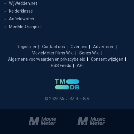
WijWedden.net
Kelderklasse
Anfieldwatch
MeeMetOranje.nl
Registreer
Contact ons
Over ons
Adverteren
MovieMeter Films Wiki
Series Wiki
Algemene voorwaarden en privacybeleid
Consent wijzigen
RSS Feeds
API
© 2026 MovieMeter B.V.