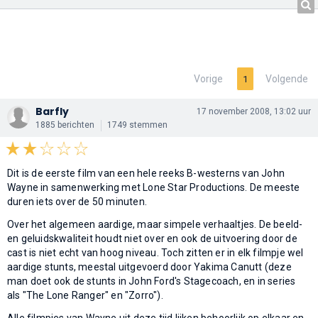
Vorige
Volgende
1
Barfly
17 november 2008, 13:02 uur
1885 berichten
1749 stemmen
Dit is de eerste film van een hele reeks B-westerns van John
Wayne in samenwerking met Lone Star Productions. De meeste
duren iets over de 50 minuten.
Over het algemeen aardige, maar simpele verhaaltjes. De beeld-
en geluidskwaliteit houdt niet over en ook de uitvoering door de
cast is niet echt van hoog niveau. Toch zitten er in elk filmpje wel
aardige stunts, meestal uitgevoerd door Yakima Canutt (deze
man doet ook de stunts in John Ford's Stagecoach, en in series
als "The Lone Ranger" en "Zorro").
Alle filmpjes van Wayne uit deze tijd lijken behoorlijk op elkaar en