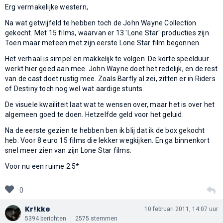
Erg vermakelijke western,
Na wat getwijfeld te hebben toch de John Wayne Collection
gekocht. Met 15 films, waarvan er 13 'Lone Star' producties zijn.
Toen maar meteen met zijn eerste Lone Star film begonnen.
Het verhaal is simpel en makkelijk te volgen. De korte speelduur
werkt hier goed aan mee. John Wayne doet het redelijk, en de rest
van de cast doet rustig mee. Zoals Barfly al zei, zitten er in Riders
of Destiny toch nog wel wat aardige stunts.
De visuele kwailiteit laat wat te wensen over, maar het is over het
algemeen goed te doen. Hetzelfde geld voor het geluid.
Na de eerste gezien te hebben ben ik blij dat ik de box gekocht
heb. Voor 8 euro 15 films die lekker wegkijken. En ga binnenkort
snel meer zien van zijn Lone Star films.
Voor nu een ruime 2.5*
0
Kr!kke
10 februari 2011, 14:07 uur
5394 berichten
2575 stemmen