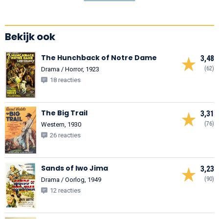
Bekijk ook
The Hunchback of Notre Dame
3,48
(62)
Drama / Horror, 1923
18 reacties
The Big Trail
3,31
(76)
Western, 1930
26 reacties
Sands of Iwo Jima
3,23
(90)
Drama / Oorlog, 1949
12 reacties