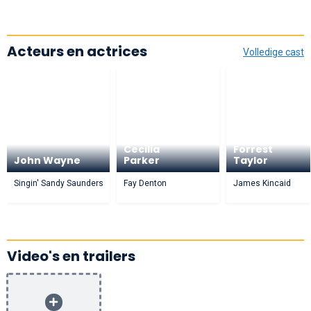
Acteurs en actrices
Volledige cast
Cecilia
Forrest
John Wayne
Parker
Taylor
Singin' Sandy Saunders
Fay Denton
James Kincaid
Video's en trailers