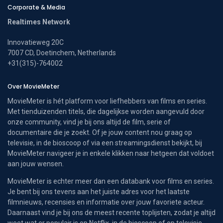
Corporate & Media
Realtimes Network
Innovatieweg 20C
7007 CD, Doetinchem, Netherlands
+31(315)-764002
Over MovieMeter
MovieMeter is hét platform voor liefhebbers van films en series.
Met tienduizenden titels, die dagelijkse worden aangevuld door
onze community, vind je bij ons altijd de film, serie of
documentaire die je zoekt. Of je jouw content nou graag op
televisie, in de bioscoop of via een streamingsdienst bekijkt, bij
MovieMeter navigeer je in enkele klikken naar hetgeen dat voldoet
aan jouw wensen.
MovieMeter is echter meer dan een databank voor films en series.
Je bent bij ons tevens aan het juiste adres voor het laatste
filmnieuws, recensies en informatie over jouw favoriete acteur.
Daarnaast vind je bij ons de meest recente toplijsten, zodat je altijd
weet wat er populair is op Netflix, in de bioscoop of op televisie.