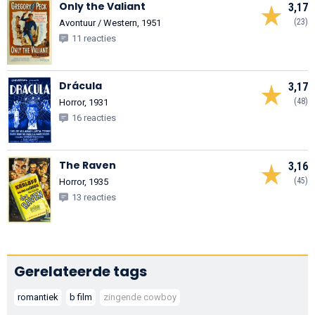
Only the Valiant
3,17
(23)
Avontuur / Western, 1951
11 reacties
Drácula
3,17
(48)
Horror, 1931
16 reacties
The Raven
3,16
(45)
Horror, 1935
13 reacties
Gerelateerde tags
romantiek
b film
zingende cowboy