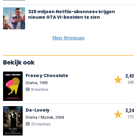
325 miljoen Netflix-abonnees krijgen
nieuwe GTA VI-beelden te zien
Meer filmnieuws
Bekijk ook
Fresa y Chocolate
3,43
(68)
Drama, 1993
8 reacties
De-Lovely
3,24
(75)
Drama / Muziek, 2004
20 reacties