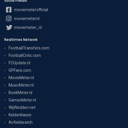
Social media
moviemeterofficial
moviemeternl
moviemeter_nl
Realtimes Network
FootballTransfers.com
FootballCritic.com
FCUpdate.nl
GPFans.com
MovieMeter.nl
MusicMeter.nl
BoekMeter.nl
GamesMeter.nl
WijWedden.net
Kelderklasse
Anfieldwatch