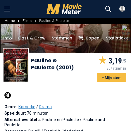
Home
Films
Pauline & Paulette
Info
Cast & Crew
Stemmen
Kopen
Statistieke
3,19
Pauline &
Paulette (2001)
357 stemmen
+ Mijn stem
Genre:
Komedie
/
Drama
Speelduur:
78 minuten
Alternatieve titels:
Pauline en Paulette
/
Pauline and
Paulette