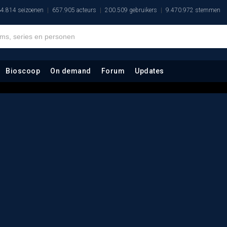
4.814 seizoenen
657.905 acteurs
200.509 gebruikers
9.470.972 stemmen
Bioscoop
On demand
Forum
Updates