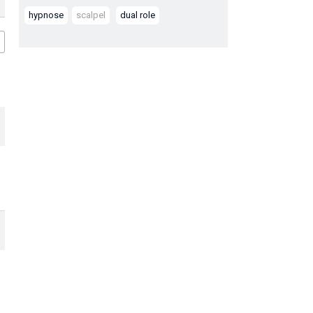
hypnose
scalpel
dual role