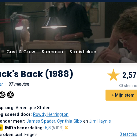
Cast & Crew
Stemmen
Statistieken
ck's Back (1988)
2,57
er
|
97 minuten
30 stemm
+ Mijn stem
sprong:
Verenigde Staten
gisseerd door:
Rowdy Herrington
 onder meer:
James Spader
,
Cynthia Gibb
en
Jim Haynie
IMDb beoordeling:
5,8
(5.019)
3 reacties
roken taal:
Engels