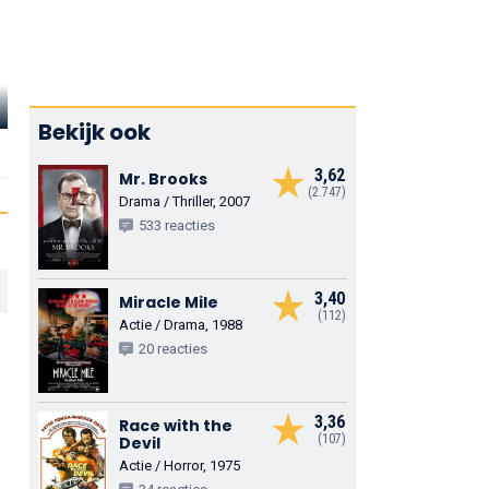
Rex Ryon
Chris Mulkey
John Wesle
Bekijk ook
Jack Pendler
Scott Morofsky
Sam Hillard
3,62
Mr. Brooks
(2.747)
Drama / Thriller, 2007
533 reacties
3,40
Miracle Mile
(112)
Actie / Drama, 1988
20 reacties
3,36
Race with the
(107)
Devil
Actie / Horror, 1975