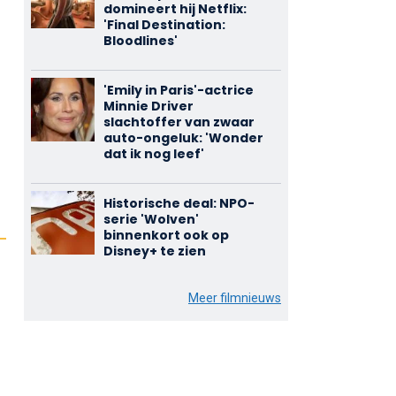
domineert hij Netflix:
'Final Destination:
Bloodlines'
'Emily in Paris'-actrice
Minnie Driver
slachtoffer van zwaar
auto-ongeluk: 'Wonder
dat ik nog leef'
Historische deal: NPO-
serie 'Wolven'
binnenkort ook op
Disney+ te zien
Meer filmnieuws