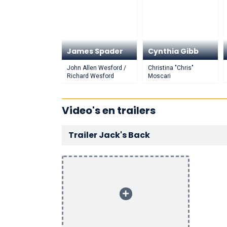
James Spader
Cynthia Gibb
John Allen Wesford /
Christina "Chris"
Richard Wesford
Moscari
Video's en trailers
Trailer Jack's Back