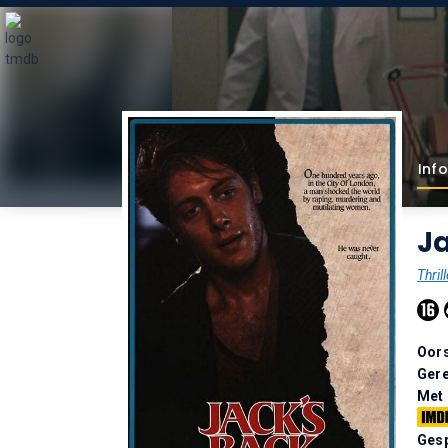
Info
Ja
Thrill
Oor
Gere
Met
Gesp