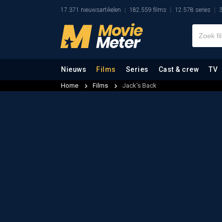
17.371 nieuwsartikelen
182.559 films
12.578 series
3
Nieuws
Films
Series
Cast & crew
TV
Home
Films
Jack's Back