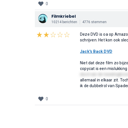
0
Filmkriebel
10214 berichten
4776 stemmen
Deze DVD is oa op Amazon 
schrijven. Het kon ook slec
Jack's Back DVD
Niet dat deze film zo bijz
copycat is een mislukking 
dood van de tweelingbro
allemaal in elkaar zit. Toc
ik de dubbelrol van Spader 
0