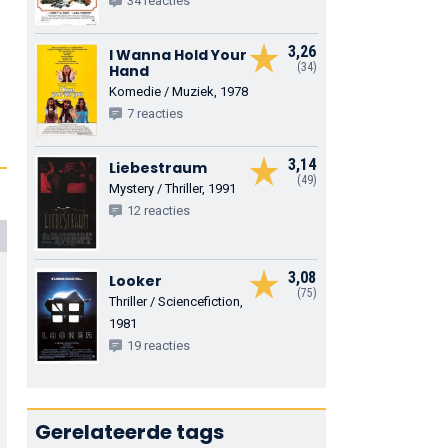
34 reacties
3,26
I Wanna Hold Your
(34)
Hand
Komedie / Muziek, 1978
7 reacties
3,14
Liebestraum
(49)
Mystery / Thriller, 1991
12 reacties
3,08
Looker
(75)
Thriller / Sciencefiction,
1981
19 reacties
Gerelateerde tags