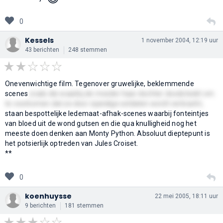
0
Kessels
1 november 2004, 12:19 uur
43 berichten
248 stemmen
Onevenwichtige film. Tegenover gruwelijke, beklemmende
scenes
zoals die waarbij de moeder haar dochter doodsteekt om
te voorkomen dat ze door vijandige soldaten wordt verkracht,
staan bespottelijke ledemaat-afhak-scenes waarbij fonteintjes
van bloed uit de wond gutsen en die qua knulligheid nog het
meeste doen denken aan Monty Python. Absoluut dieptepunt is
het potsierlijk optreden van Jules Croiset.
**
0
koenhuysse
22 mei 2005, 18:11 uur
9 berichten
181 stemmen