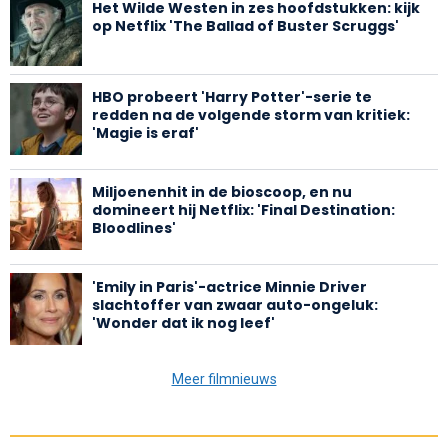
Het Wilde Westen in zes hoofdstukken: kijk
op Netflix 'The Ballad of Buster Scruggs'
HBO probeert 'Harry Potter'-serie te
redden na de volgende storm van kritiek:
'Magie is eraf'
Miljoenenhit in de bioscoop, en nu
domineert hij Netflix: 'Final Destination:
Bloodlines'
'Emily in Paris'-actrice Minnie Driver
slachtoffer van zwaar auto-ongeluk:
'Wonder dat ik nog leef'
Meer filmnieuws