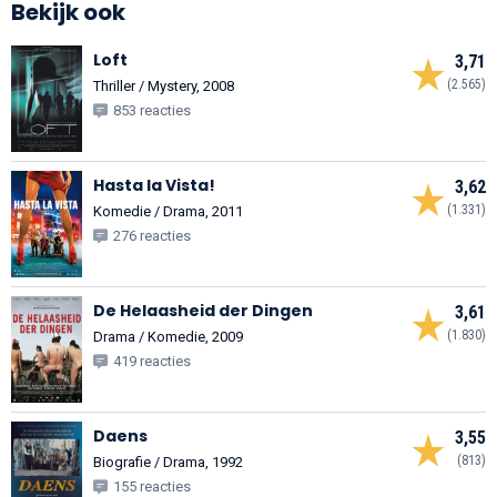
Bekijk ook
Loft
3,71
(2.565)
Thriller / Mystery, 2008
853 reacties
Hasta la Vista!
3,62
(1.331)
Komedie / Drama, 2011
276 reacties
De Helaasheid der Dingen
3,61
(1.830)
Drama / Komedie, 2009
419 reacties
Daens
3,55
(813)
Biografie / Drama, 1992
155 reacties