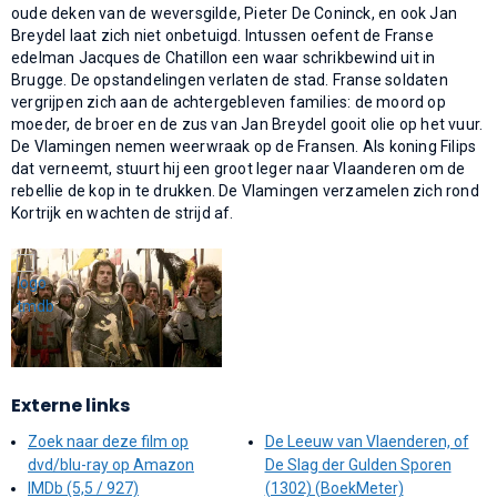
oude deken van de weversgilde, Pieter De Coninck, en ook Jan
Breydel laat zich niet onbetuigd. Intussen oefent de Franse
edelman Jacques de Chatillon een waar schrikbewind uit in
Brugge. De opstandelingen verlaten de stad. Franse soldaten
vergrijpen zich aan de achtergebleven families: de moord op
moeder, de broer en de zus van Jan Breydel gooit olie op het vuur.
De Vlamingen nemen weerwraak op de Fransen. Als koning Filips
dat verneemt, stuurt hij een groot leger naar Vlaanderen om de
rebellie de kop in te drukken. De Vlamingen verzamelen zich rond
Kortrijk en wachten de strijd af.
Externe links
Zoek naar deze film op
De Leeuw van Vlaenderen, of
dvd/blu-ray op Amazon
De Slag der Gulden Sporen
IMDb (5,5 / 927)
(1302) (BoekMeter)