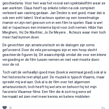
geschiedenis. Voor hen was het vooral een spektakelfilm waar ze
aan werkten. Claus heeft op enkele rollen na ook compleet
verkeerd aan casting gedaan. Jan Decleir is wel goed, maar dat is
ook een echt talent. Veel acteurs spelen op een toneelmatige
manier en zijn niet gewoon om in een film te spelen. Raar is wel
dat er topacteurs een minieme bijrol voor zich nemen. Hilde Van
Mieghem, Vic De Wachter, Jo De Meyere... Acteurs waar men toch
meer had kunnen doen.
De gevechten zijn amateuristisch en de dialogen zijn soms
geforceerd. Door de vele personages zijn er een hoop slecht
geacteerde figuren bij. Dit waarschijnlijk omdat die voor een kleine
vergoeding er de film tussen nemen en niet veel moeite doen
voor de rol.
Toch valt de verhaallijn goed mee (boek is eenmaal goed) ook al is
het historische niet altijd juist. De muziek is typisch Vlaams, maar
spreekt mij wel aan. Ook al is de film over het algemeen
amateuristisch, toch heeft hij wel iets en behoort hij tot mijn
favoriete Vlaamse films. Een film die ik ooit nog eens wil
hermaakt wil zien met meer kennis en betere middelen.
0