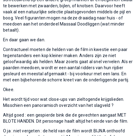
te bewerken met zwaarden, bijlen, of knotsen. Daarvoor heeft
vaak al een natuurlijke selectie plaatsgevonden middels de pijl en
boog. Veel figuranten mogen na deze draaidag naar huis - of
meedoen aan het onderdeel Massaal Doodliggen (wat minder
betaalt).
En daar gaan we dan.
Contractueel moeten de helden van de film in kwestie een paar
tegenstanders een kop kleiner maken. Anders zijn ze niet
geloofwaardig als helden. Maar zoiets gaat al snel vervelen. Als er
paarden meedoen, wordt er een aantal ridders van hun rijdier
gesleurd en meestal afgemaakt - bij voorkeur met een lans. En
met een bijbehorende schorre kreet van de onderliggende partij.
Okee.
Het wordt tijd voor wat close-ups van zieltogende krijgslieden.
Misschien een panoramisch overzicht van het slagveld ?
Altijd goed : een gespierde bink die de gevechten aangaat MET
BLOTE HANDEN. Dit personage haalt altijd het einde van de film.
O ja : niet vergeten : de held van de film wordt BIJNA onthoofd