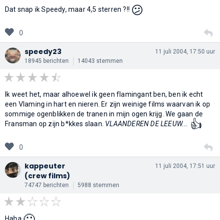
😕
Dat snap ik Speedy, maar 4,5 sterren ?!!
0
speedy23
11 juli 2004, 17:50 uur
18945 berichten
14043 stemmen
Ik weet het, maar alhoewel ik geen flamingant ben, ben ik echt
een Vlaming in hart en nieren. Er zijn weinige films waarvan ik op
sommige ogenblikken de tranen in mijn ogen krijg. We gaan de
👍
Fransman op zijn b*kkes slaan.
VLAANDEREN DE LEEUW...
0
kappeuter
11 juli 2004, 17:51 uur
(crew films)
74747 berichten
5988 stemmen
🙂
Haha