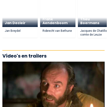
Frank
Theu
Jan Decleir
Aendenboom
Boermans
Jan Breydel
Robrecht van Bethune
Jacques de Chatillo
comte de Leuze
Video's en trailers