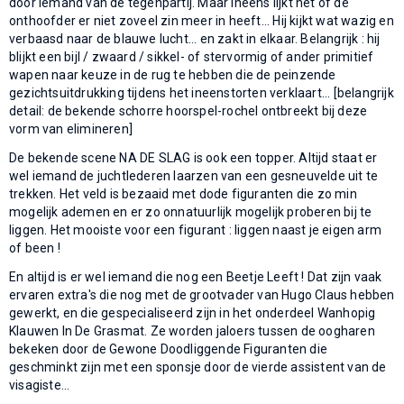
door iemand van de tegenpartij. Maar ineens lijkt het of de
onthoofder er niet zoveel zin meer in heeft... Hij kijkt wat wazig en
verbaasd naar de blauwe lucht... en zakt in elkaar. Belangrijk : hij
blijkt een bijl / zwaard / sikkel- of stervormig of ander primitief
wapen naar keuze in de rug te hebben die de peinzende
gezichtsuitdrukking tijdens het ineenstorten verklaart... [belangrijk
detail: de bekende schorre hoorspel-rochel ontbreekt bij deze
vorm van elimineren]
De bekende scene NA DE SLAG is ook een topper. Altijd staat er
wel iemand de juchtlederen laarzen van een gesneuvelde uit te
trekken. Het veld is bezaaid met dode figuranten die zo min
mogelijk ademen en er zo onnatuurlijk mogelijk proberen bij te
liggen. Het mooiste voor een figurant : liggen naast je eigen arm
of been !
En altijd is er wel iemand die nog een Beetje Leeft ! Dat zijn vaak
ervaren extra's die nog met de grootvader van Hugo Claus hebben
gewerkt, en die gespecialiseerd zijn in het onderdeel Wanhopig
Klauwen In De Grasmat. Ze worden jaloers tussen de oogharen
bekeken door de Gewone Doodliggende Figuranten die
geschminkt zijn met een sponsje door de vierde assistent van de
visagiste...