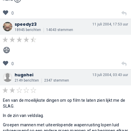
0
speedy23
11 juli 2004, 17:53 uur
18945 berichten
14043 stemmen
😄
0
hugohei
13 juli 2004, 03:43 uur
2149 berichten
2347 stemmen
Een van de moeilijkste dingen om op film te laten zien lijkt me de
SLAG.
In de zin van veldslag.
Groepen mannen met uiteenlopende wapenrusting lopen luid
schreeuwend op een andere groep mannen af en beginnen elkaar