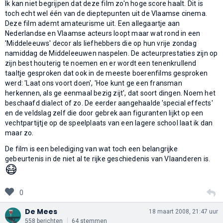
Ik kan niet begrijpen dat deze film zo'n hoge score haalt. Dit is
toch echt wel één van de dieptepunten uit de Vlaamse cinema.
Deze film ademt amateurisme uit. Een allegaartje aan
Nederlandse en Vlaamse acteurs loopt maar wat rond in een
'Middeleeuws' decor als liefhebbers die op hun vrije zondag
namiddag de Middeleeuwen naspelen. De acteurprestaties zijn op
zijn best houterig te noemen en er wordt een tenenkrullend
taaltje gesproken dat ook in de meeste boerenfilms gesproken
werd: 'Laat ons voort doen', 'Hoe kunt ge een fransman
herkennen, als ge eenmaal bezig zijt', dat soort dingen. Noem het
beschaafd dialect of zo. De eerder aangehaalde 'special effects'
en de veldslag zelf die door gebrek aan figuranten lijkt op een
vechtpartijtje op de speelplaats van een lagere school laat ik dan
maar zo.
De film is een belediging van wat toch een belangrijke
gebeurtenis in de niet al te rijke geschiedenis van Vlaanderen is.
😷
0
De Mees
18 maart 2008, 21:47 uur
558 berichten
64 stemmen