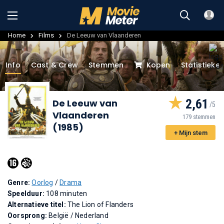
Home
Films
De Leeuw van Vlaanderen
Info
Cast & Crew
Stemmen
Kopen
Statistieke
2,61
De Leeuw van
Vlaanderen
179 stemmen
(1985)
+ Mijn stem
Genre:
Oorlog
/
Drama
Speelduur:
108 minuten
Alternatieve titel:
The Lion of Flanders
Oorsprong:
België / Nederland