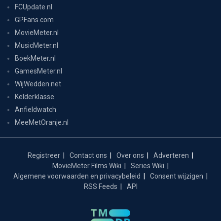
FCUpdate.nl
GPFans.com
MovieMeter.nl
MusicMeter.nl
BoekMeter.nl
GamesMeter.nl
WijWedden.net
Kelderklasse
Anfieldwatch
MeeMetOranje.nl
Registreer
Contact ons
Over ons
Adverteren
MovieMeter Films Wiki
Series Wiki
Algemene voorwaarden en privacybeleid
Consent wijzigen
RSS Feeds
API