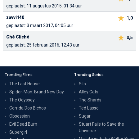
geplaatst: 11 augustus 2015, 01:34 uur
zavvi140
1,0
geplaatst: 3 maart 2017, 04:05 uur
Ché Cliché
0,5
geplaatst: 25 februari 2016, 12:43 uur
Trending Films
Trending Series
The Last House
Silo
Spider-Man: Brand New Day
Alley Cats
The Odyssey
The Shards
Corrida Dos Bichos
Ted Lasso
Obsession
Sugar
Evil Dead Burn
Stuart Fails to Save the
Universe
Supergirl
My Life with the Walter Boys