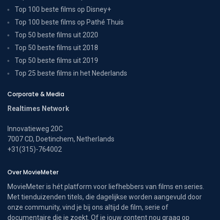
Top 100 beste films op Disney+
Top 100 beste films op Pathé Thuis
Top 50 beste films uit 2020
Top 50 beste films uit 2018
Top 50 beste films uit 2019
Top 25 beste films in het Nederlands
Corporate & Media
Realtimes Network
Innovatieweg 20C
7007 CD, Doetinchem, Netherlands
+31(315)-764002
Over MovieMeter
MovieMeter is hét platform voor liefhebbers van films en series.
Met tienduizenden titels, die dagelijkse worden aangevuld door
onze community, vind je bij ons altijd de film, serie of
documentaire die je zoekt. Of je jouw content nou graag op