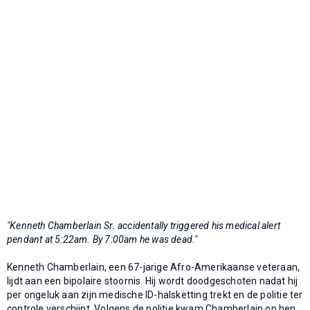
"Kenneth Chamberlain Sr. accidentally triggered his medical alert
pendant at 5:22am. By 7:00am he was dead."
Kenneth Chamberlain, een 67-jarige Afro-Amerikaanse veteraan,
lijdt aan een bipolaire stoornis. Hij wordt doodgeschoten nadat hij
per ongeluk aan zijn medische ID-halsketting trekt en de politie ter
controle verschijnt. Volgens de politie kwam Chamberlain op hen