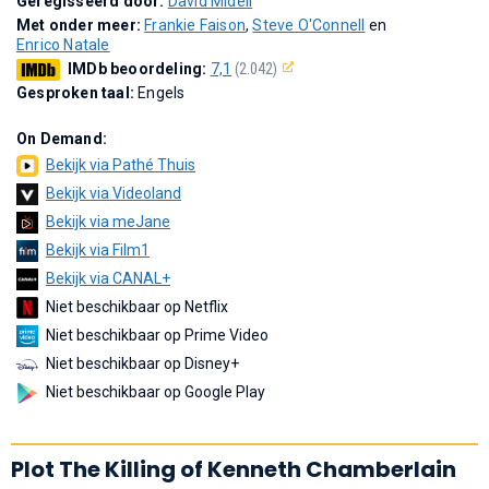
Geregisseerd door:
David Midell
Met onder meer:
Frankie Faison
,
Steve O'Connell
en
Enrico Natale
IMDb beoordeling:
7,1
(2.042)
Gesproken taal:
Engels
On Demand:
Bekijk via Pathé Thuis
Bekijk via Videoland
Bekijk via meJane
Bekijk via Film1
Bekijk via CANAL+
Niet beschikbaar op Netflix
Niet beschikbaar op Prime Video
Niet beschikbaar op Disney+
Niet beschikbaar op Google Play
Plot The Killing of Kenneth Chamberlain