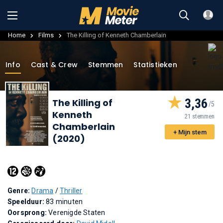
Home
Films
The Killing of Kenneth Chamberlain
Info
Cast & Crew
Stemmen
Statistieken
3,36
The Killing of
Kenneth
21 stemmen
Chamberlain
+ Mijn stem
(2020)
Genre:
Drama
/
Thriller
Speelduur:
83 minuten
Oorsprong:
Verenigde Staten