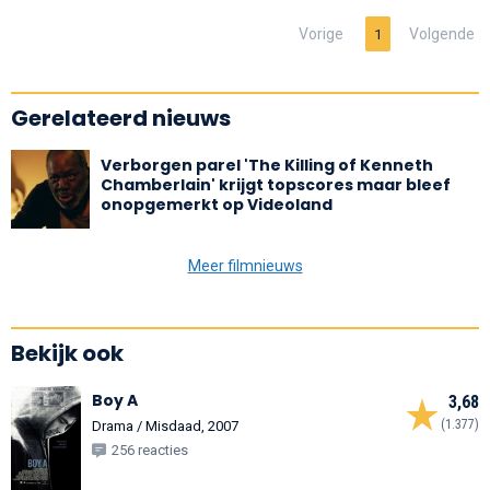
Vorige
Volgende
1
Gerelateerd nieuws
Verborgen parel 'The Killing of Kenneth
Chamberlain' krijgt topscores maar bleef
onopgemerkt op Videoland
Meer filmnieuws
Bekijk ook
Boy A
3,68
(1.377)
Drama / Misdaad, 2007
256 reacties