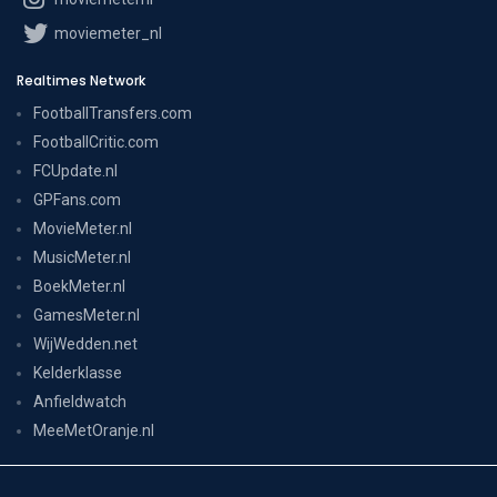
moviemeter_nl
Realtimes Network
FootballTransfers.com
FootballCritic.com
FCUpdate.nl
GPFans.com
MovieMeter.nl
MusicMeter.nl
BoekMeter.nl
GamesMeter.nl
WijWedden.net
Kelderklasse
Anfieldwatch
MeeMetOranje.nl