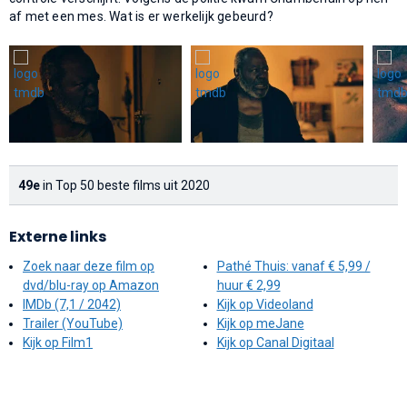
af met een mes. Wat is er werkelijk gebeurd?
49e
in Top 50 beste films uit 2020
Externe links
Zoek naar deze film op
Pathé Thuis: vanaf € 5,99 /
dvd/blu-ray op Amazon
huur € 2,99
IMDb (7,1 / 2042)
Kijk op Videoland
Trailer (YouTube)
Kijk op meJane
Kijk op Film1
Kijk op Canal Digitaal