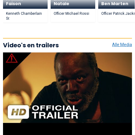
Faison
Natale
Ben Marten
Kenneth Chamberlain
Officer Michael Rossi
Officer Patrick Jack
Sr.
Video's en trailers
Alle Media