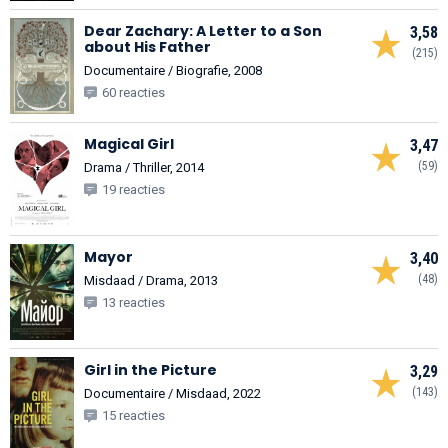
Dear Zachary: A Letter to a Son
3,58
about His Father
(215)
Documentaire / Biografie, 2008
60 reacties
Magical Girl
3,47
(59)
Drama / Thriller, 2014
19 reacties
Mayor
3,40
(48)
Misdaad / Drama, 2013
13 reacties
Girl in the Picture
3,29
(143)
Documentaire / Misdaad, 2022
15 reacties