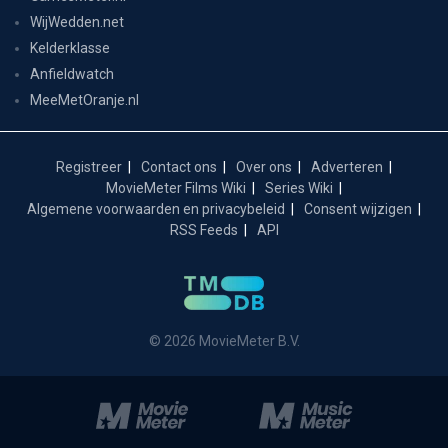
WijWedden.net
Kelderklasse
Anfieldwatch
MeeMetOranje.nl
Registreer
Contact ons
Over ons
Adverteren
MovieMeter Films Wiki
Series Wiki
Algemene voorwaarden en privacybeleid
Consent wijzigen
RSS Feeds
API
© 2026 MovieMeter B.V.