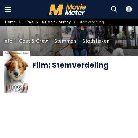
Home
Films
A Dog's Journey
Stemverdeling
Info
Cast & Crew
Stemmen
Statistieken
Film: Stemverdeling