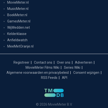
MovieMeter.nl
MusicMeter.nl
BoekMeter.nl
GamesMeter.nl
WijWedden.net
Kelderklasse
Anfieldwatch
MeeMetOranje.nl
Registreer
Contact ons
Over ons
Adverteren
MovieMeter Films Wiki
Series Wiki
Algemene voorwaarden en privacybeleid
Consent wijzigen
RSS Feeds
API
© 2026 MovieMeter B.V.