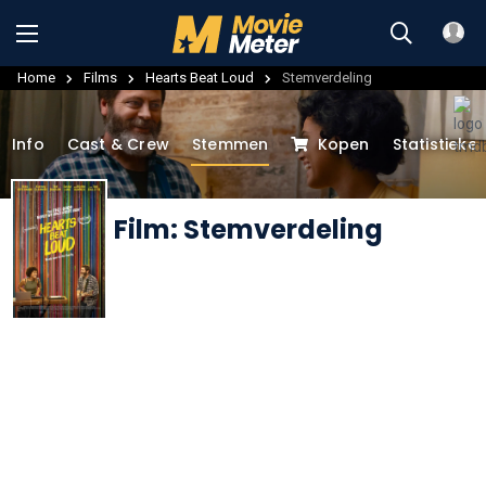
Home
Films
Hearts Beat Loud
Stemverdeling
Info
Cast & Crew
Stemmen
Kopen
Statistieke
Film: Stemverdeling