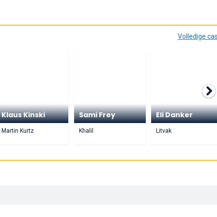
Volledige ca
Klaus Kinski
Sami Frey
Eli Danker
Martin Kurtz
Khalil
Litvak