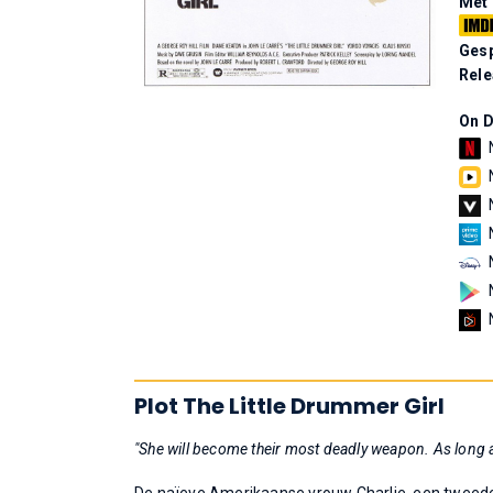
Met
Gesp
Rel
On 
Plot The Little Drummer Girl
"She will become their most deadly weapon. As long as