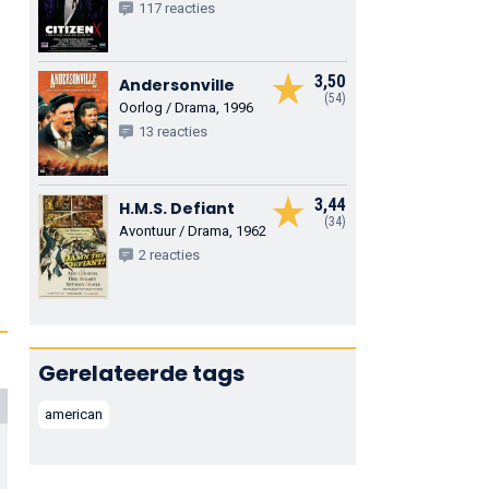
117 reacties
3,50
Andersonville
(54)
Oorlog / Drama, 1996
13 reacties
3,44
H.M.S. Defiant
(34)
Avontuur / Drama, 1962
2 reacties
Gerelateerde tags
american