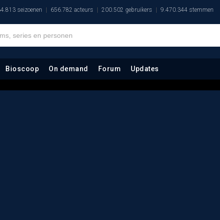
4.813 seizoenen
656.782 acteurs
200.502 gebruikers
9.470.344 stemmen
Bioscoop
On demand
Forum
Updates