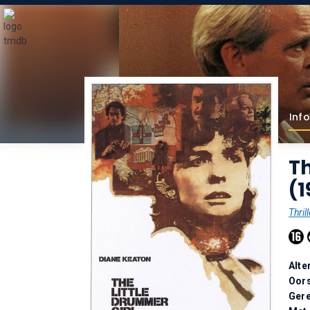
Info
Th
(1
Thrill
Alte
Oor
Gere