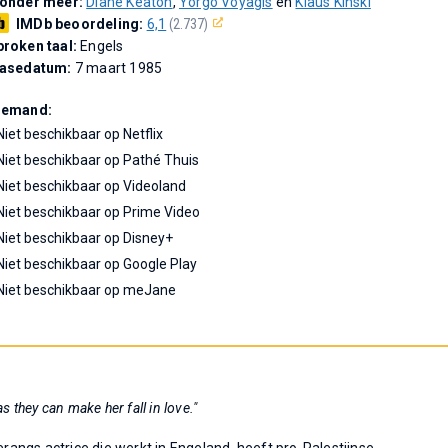
 onder meer:
Diane Keaton
,
Yorgo Voyagis
en
Klaus Kinski
IMDb beoordeling:
6,1
(2.737)
roken taal:
Engels
easedatum:
7 maart 1985
Demand:
Niet beschikbaar op Netflix
Niet beschikbaar op Pathé Thuis
Niet beschikbaar op Videoland
Niet beschikbaar op Prime Video
Niet beschikbaar op Disney+
Niet beschikbaar op Google Play
Niet beschikbaar op meJane
 they can make her fall in love."