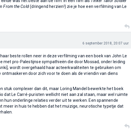
t einde was het beste aan de film. In een film als
Tinker Tailor Soldier
n From the Cold
(dringend herzien!) zie je hoe een verfilming van Le
6 september 2018, 20:07 uur
haar beste rollen neer in deze verfilming van een boek van John Le
rice met pro-Palestijnse sympathieën die door Mossad, onder leiding
isnki], wordt overgehaald haar acteerkwaliteiten te gebruiken om
te ontmaskeren door zich voor te doen als de vriendin van diens
een stuk complexer dan dit, maar Loring Mandel bewerkte het boek
o dat Le Carré-puristen wellicht niet aan zal staan, maar wel ruimte
n hun onderlinge relaties verder uit te werken. Een spannende
nt meer in huis te hebben dat het muizige, neurotische typetje dat
rhalen.