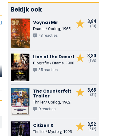
Bekijk ook
3,84
Voyna i Mir
st
(83)
Drama / Oorlog, 1965
43 reacties
3,80
Lion of the Desert
(158)
Biografie / Drama, 1980
35 reacties
Thorley Walters
Anna Massey
Bill Nighy
Ned Quilley
Chairlady
Al
3,68
The Counterfeit
(31)
Traitor
Thriller / Oorlog, 1962
9 reacties
3,52
Citizen X
(612)
Thriller / Mystery, 1995