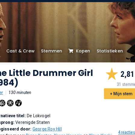
Cast & Crew
Stemmen
Kopen
Statistieken
e Little Drummer Girl
2,81
984)
31 stemm
er
|
130 minuten
+ Mijn stem
rnatieve titel:
De Lokvogel
sprong:
Verenigde Staten
gisseerd door:
George Roy Hill
4 reacties