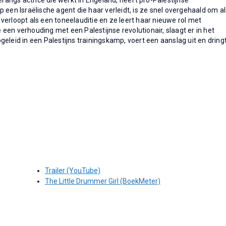
angs actrice die werkt in Engeland, heeft pro-Palestijnse
 een Israëlische agent die haar verleidt, is ze snel overgehaald om al
verloopt als een toneelauditie en ze leert haar nieuwe rol met
e een verhouding met een Palestijnse revolutionair, slaagt er in het
eleid in een Palestijns trainingskamp, voert een aanslag uit en dring
Trailer (YouTube)
The Little Drummer Girl (BoekMeter)