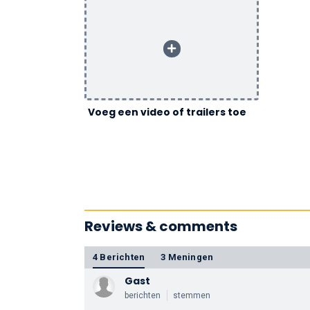
Voeg een video of trailers toe
Reviews & comments
4 Berichten
3 Meningen
Gast
berichten
stemmen