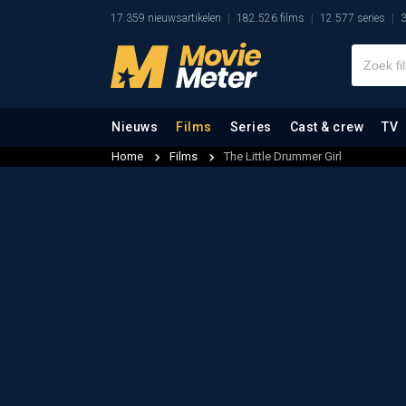
17.359 nieuwsartikelen
182.526 films
12.577 series
3
Nieuws
Films
Series
Cast & crew
TV
Home
Films
The Little Drummer Girl