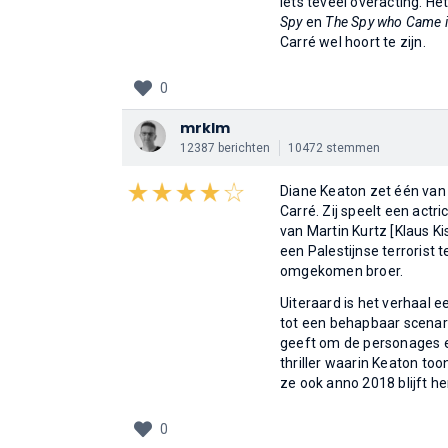
iets teveel overacting. He
Spy
en
The Spy who Came i
Carré wel hoort te zijn.
0
mrklm
12387 berichten
10472 stemmen
Diane Keaton zet één van 
Carré. Zij speelt een act
van Martin Kurtz [Klaus K
een Palestijnse terrorist 
omgekomen broer.
Uiteraard is het verhaal 
tot een behapbaar scenari
geeft om de personages e
thriller waarin Keaton too
ze ook anno 2018 blijft he
0