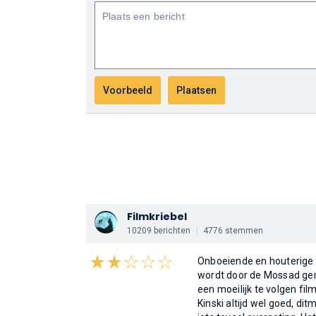
Filmkriebel
10209 berichten
4776 stemmen
Onboeiende en houterige 
wordt door de Mossad gerec
een moeilijk te volgen film
Kinski altijd wel goed, d