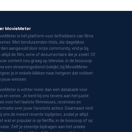
er MovieMeter
ieMeter is hét platform voor liefhebbers van films
series. Met tienduizenden titels, die dagelijkse
den aangevuld door onze community, vind je bij
 altijd de film, serie of documentaire die je zoekt. Of
jouw content nou graag op televisie, in de bioscoop
via een streamingsdienst bekijkt, bij MovieMeter
igeer je in enkele klikken naar hetgeen dat voldoet
n jouw wensen.
ieMeter is echter meer dan een databank voor
ms en series. Je bent bij ons tevens aan het juiste
es voor het laatste filmnieuws, recensies en
ormatie over jouw favoriete acteur. Daarnaast vind
bij ons de meest recente toplijsten, zodat je altijd
t wat er populair is op Netflix, in de bioscoop of op
evisie. Zelf je steentje bijdragen aan het unieke