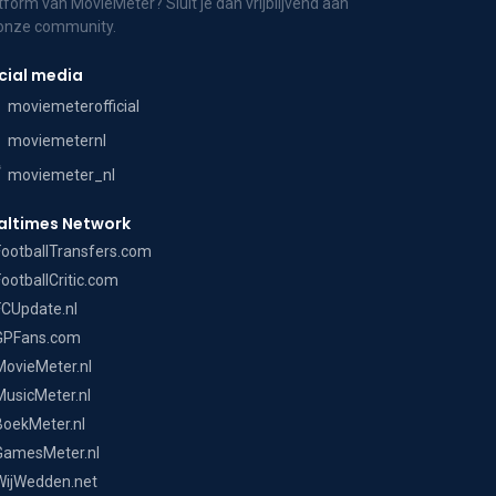
tform van MovieMeter? Sluit je dan vrijblijvend aan
 onze community.
cial media
moviemeterofficial
moviemeternl
moviemeter_nl
altimes Network
FootballTransfers.com
FootballCritic.com
FCUpdate.nl
GPFans.com
MovieMeter.nl
MusicMeter.nl
BoekMeter.nl
GamesMeter.nl
WijWedden.net