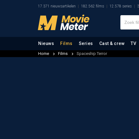
17.371 nieuwsartikelen
182.562 films
12.578 series
3
Nieuws
Films
Series
Cast & crew
TV
Home
Films
Spaceship Terror