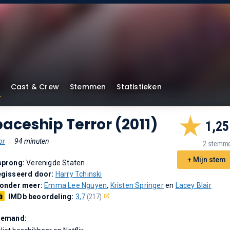
Cast & Crew
Stemmen
Statistieken
aceship Terror (2011)
1,25
or
|
94 minuten
2 stemm
+ Mijn stem
sprong:
Verenigde Staten
gisseerd door:
Harry Tchinski
 onder meer:
Emma Lee Nguyen
,
Kristen Springer
en
Lacey Blair
IMDb beoordeling:
3,7
(217)
Demand: