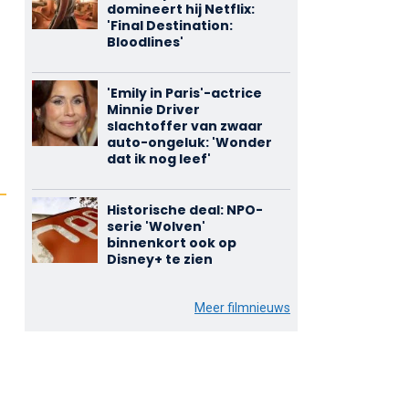
domineert hij Netflix:
'Final Destination:
Bloodlines'
'Emily in Paris'-actrice
Minnie Driver
slachtoffer van zwaar
auto-ongeluk: 'Wonder
dat ik nog leef'
Historische deal: NPO-
serie 'Wolven'
binnenkort ook op
Disney+ te zien
Meer filmnieuws