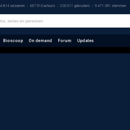
4.814 seizoenen
657.910 acteurs
200.511 gebruikers
9.471.091 stemmen
Bioscoop
On demand
Forum
Updates