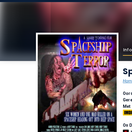
Info
Sp
Horr
Oor
Gere
Met
On 