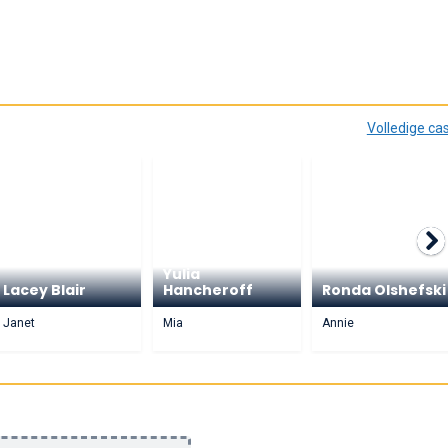
Volledige ca
Yulia
Lacey Blair
Hancheroff
Ronda Olshefski
Janet
Mia
Annie