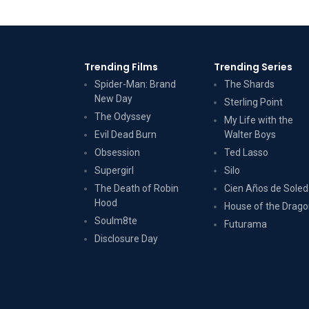
Trending Films
Trending Series
Spider-Man: Brand
The Shards
New Day
Sterling Point
The Odyssey
My Life with the
Evil Dead Burn
Walter Boys
Obsession
Ted Lasso
Supergirl
Silo
The Death of Robin
Cien Años de Sole
Hood
House of the Drag
Soulm8te
Futurama
Disclosure Day