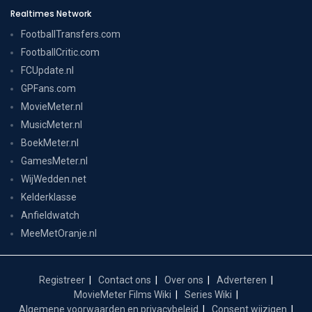
Realtimes Network
FootballTransfers.com
FootballCritic.com
FCUpdate.nl
GPFans.com
MovieMeter.nl
MusicMeter.nl
BoekMeter.nl
GamesMeter.nl
WijWedden.net
Kelderklasse
Anfieldwatch
MeeMetOranje.nl
Registreer
Contact ons
Over ons
Adverteren
MovieMeter Films Wiki
Series Wiki
Algemene voorwaarden en privacybeleid
Consent wijzigen