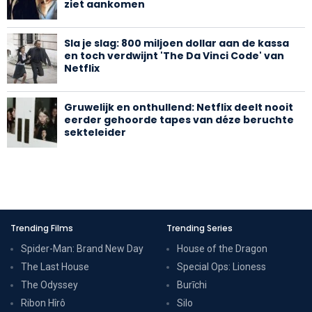
ziet aankomen
Sla je slag: 800 miljoen dollar aan de kassa
en toch verdwijnt 'The Da Vinci Code' van
Netflix
Gruwelijk en onthullend: Netflix deelt nooit
eerder gehoorde tapes van déze beruchte
sekteleider
Trending Films
Trending Series
Spider-Man: Brand New Day
House of the Dragon
The Last House
Special Ops: Lioness
The Odyssey
Burīchi
Ribon Hîrô
Silo