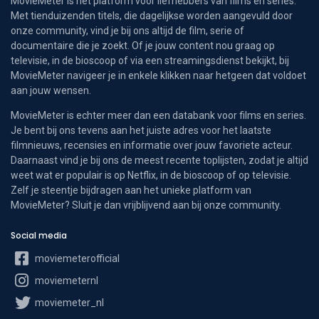
MovieMeter is hét platform voor liefhebbers van films en series.
Met tienduizenden titels, die dagelijkse worden aangevuld door
onze community, vind je bij ons altijd de film, serie of
documentaire die je zoekt. Of je jouw content nou graag op
televisie, in de bioscoop of via een streamingsdienst bekijkt, bij
MovieMeter navigeer je in enkele klikken naar hetgeen dat voldoet
aan jouw wensen.
MovieMeter is echter meer dan een databank voor films en series.
Je bent bij ons tevens aan het juiste adres voor het laatste
filmnieuws, recensies en informatie over jouw favoriete acteur.
Daarnaast vind je bij ons de meest recente toplijsten, zodat je altijd
weet wat er populair is op Netflix, in de bioscoop of op televisie.
Zelf je steentje bijdragen aan het unieke platform van
MovieMeter? Sluit je dan vrijblijvend aan bij onze community.
Social media
moviemeterofficial
moviemeternl
moviemeter_nl