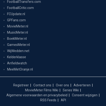
FootballTransfers.com
FootballCritic.com
FCUpdate.nl
GPFans.com
MovieMeter.nl
MusicMeter.nl
BoekMeter.nl
GamesMeter.nl
WijWedden.net
Kelderklasse
Anfieldwatch
MeeMetOranje.nl
Registreer
Contact ons
Over ons
Adverteren
MovieMeter Films Wiki
Series Wiki
Algemene voorwaarden en privacybeleid
Consent wijzigen
RSS Feeds
API