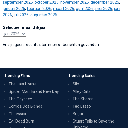
september 2025
,
oktober 2025
,
november 2025
,
december 2025
,
januari 2026
,
februari 2026
,
maart 2026
,
april 2026
,
mei 2026
,
juni
2026
,
juli 2026
,
augustus 2026
Selecteer maand & jaar
Er zijn geen recente stemmen of berichten gevonden.
Trending Films
Trending Series
The Last House
Silo
Spider-Man: Brand New Day
Alley Cats
The Odyssey
The Shards
Corrida Dos Bichos
Ted Lasso
Obsession
Sugar
Evil Dead Burn
Stuart Fails to Save the
Universe