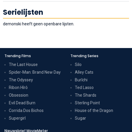
Serielijsten
demonski heeft geen openbare lijsten.
Trending Films
Trending Series
The Last House
Silo
Spider-Man: Brand New Day
Alley Cats
The Odyssey
Burīchi
Ribon Hîrô
Ted Lasso
Obsession
The Shards
Evil Dead Burn
Sterling Point
Corrida Dos Bichos
House of the Dragon
Supergirl
Sugar
Nieuwsbrief MovieMeter