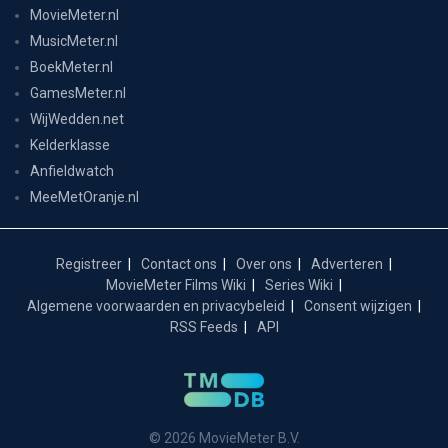
MovieMeter.nl
MusicMeter.nl
BoekMeter.nl
GamesMeter.nl
WijWedden.net
Kelderklasse
Anfieldwatch
MeeMetOranje.nl
Registreer
Contact ons
Over ons
Adverteren
MovieMeter Films Wiki
Series Wiki
Algemene voorwaarden en privacybeleid
Consent wijzigen
RSS Feeds
API
© 2026 MovieMeter B.V.