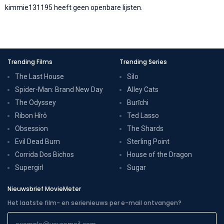
kimmie131195 heeft geen openbare lijsten.
Trending Films
Trending Series
The Last House
Silo
Spider-Man: Brand New Day
Alley Cats
The Odyssey
Burīchi
Ribon Hîrô
Ted Lasso
Obsession
The Shards
Evil Dead Burn
Sterling Point
Corrida Dos Bichos
House of the Dragon
Supergirl
Sugar
Nieuwsbrief MovieMeter
Het laatste film- en serienieuws per e-mail ontvangen?