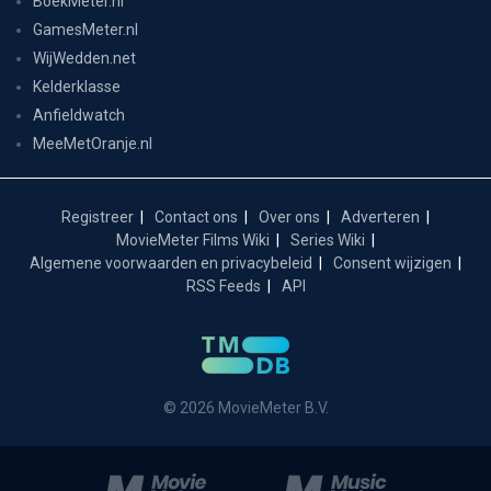
BoekMeter.nl
GamesMeter.nl
WijWedden.net
Kelderklasse
Anfieldwatch
MeeMetOranje.nl
Registreer
Contact ons
Over ons
Adverteren
MovieMeter Films Wiki
Series Wiki
Algemene voorwaarden en privacybeleid
Consent wijzigen
RSS Feeds
API
© 2026 MovieMeter B.V.