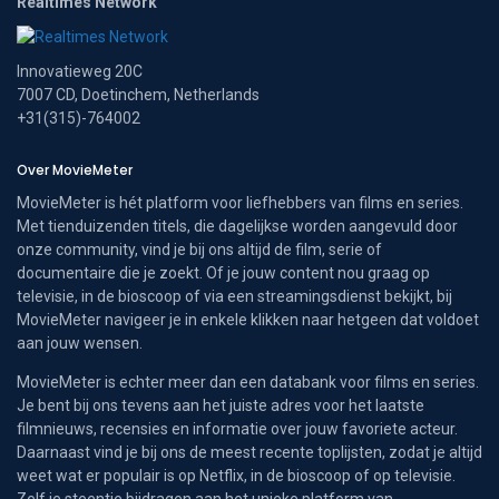
Realtimes Network
Innovatieweg 20C
7007 CD, Doetinchem, Netherlands
+31(315)-764002
Over MovieMeter
MovieMeter is hét platform voor liefhebbers van films en series.
Met tienduizenden titels, die dagelijkse worden aangevuld door
onze community, vind je bij ons altijd de film, serie of
documentaire die je zoekt. Of je jouw content nou graag op
televisie, in de bioscoop of via een streamingsdienst bekijkt, bij
MovieMeter navigeer je in enkele klikken naar hetgeen dat voldoet
aan jouw wensen.
MovieMeter is echter meer dan een databank voor films en series.
Je bent bij ons tevens aan het juiste adres voor het laatste
filmnieuws, recensies en informatie over jouw favoriete acteur.
Daarnaast vind je bij ons de meest recente toplijsten, zodat je altijd
weet wat er populair is op Netflix, in de bioscoop of op televisie.
Zelf je steentje bijdragen aan het unieke platform van