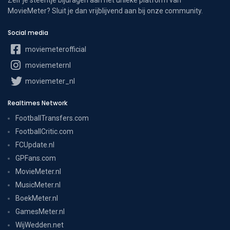
MovieMeter? Sluit je dan vrijblijvend aan bij onze community.
Social media
moviemeterofficial
moviemeternl
moviemeter_nl
Realtimes Network
FootballTransfers.com
FootballCritic.com
FCUpdate.nl
GPFans.com
MovieMeter.nl
MusicMeter.nl
BoekMeter.nl
GamesMeter.nl
WijWedden.net