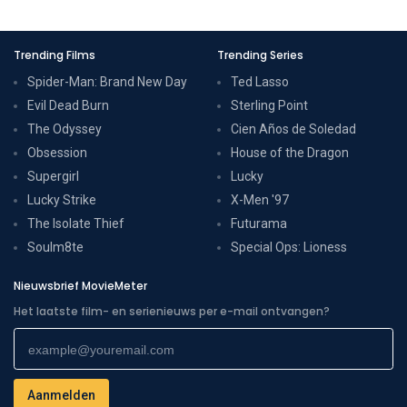
Trending Films
Trending Series
Spider-Man: Brand New Day
Ted Lasso
Evil Dead Burn
Sterling Point
The Odyssey
Cien Años de Soledad
Obsession
House of the Dragon
Supergirl
Lucky
Lucky Strike
X-Men '97
The Isolate Thief
Futurama
Soulm8te
Special Ops: Lioness
Nieuwsbrief MovieMeter
Het laatste film- en serienieuws per e-mail ontvangen?