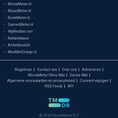
MovieMeter.nl
MusicMeter.nl
BoekMeter.nl
GamesMeter.nl
WijWedden.net
Kelderklasse
Anfieldwatch
MeeMetOranje.nl
Registreer
Contact ons
Over ons
Adverteren
MovieMeter Films Wiki
Series Wiki
Algemene voorwaarden en privacybeleid
Consent wijzigen
RSS Feeds
API
© 2026 MovieMeter B.V.