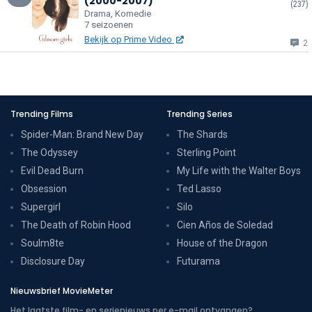
(2000-2007)
(237)
Drama, Komedie
7 seizoenen
Bekijk op Prime Video
2
Trending Films
Trending Series
Spider-Man: Brand New Day
The Shards
The Odyssey
Sterling Point
Evil Dead Burn
My Life with the Walter Boys
Obsession
Ted Lasso
Supergirl
Silo
The Death of Robin Hood
Cien Años de Soledad
Soulm8te
House of the Dragon
Disclosure Day
Futurama
Nieuwsbrief MovieMeter
Het laatste film- en serienieuws per e-mail ontvangen?