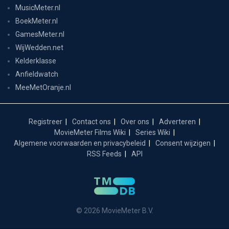
MusicMeter.nl
BoekMeter.nl
GamesMeter.nl
WijWedden.net
Kelderklasse
Anfieldwatch
MeeMetOranje.nl
Registreer
Contact ons
Over ons
Adverteren
MovieMeter Films Wiki
Series Wiki
Algemene voorwaarden en privacybeleid
Consent wijzigen
RSS Feeds
API
© 2026 MovieMeter B.V.