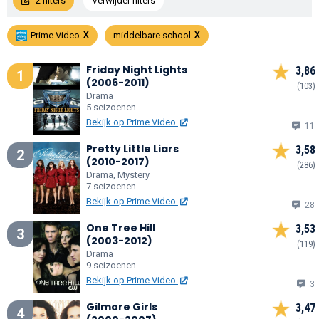
2 filters
Verwijder filters
Prime Video
middelbare school
Friday Night Lights
3,86
1
(2006-2011)
(103)
Drama
5 seizoenen
Bekijk op Prime Video
11
Pretty Little Liars
3,58
2
(2010-2017)
(286)
Drama, Mystery
7 seizoenen
Bekijk op Prime Video
28
One Tree Hill
3,53
3
(2003-2012)
(119)
Drama
9 seizoenen
Bekijk op Prime Video
3
Gilmore Girls
3,47
4