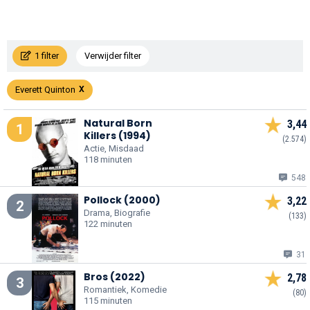
1 filter
Verwijder filter
Everett Quinton
Natural Born
3,44
1
Killers (1994)
(2.574)
Actie, Misdaad
118 minuten
548
Pollock (2000)
3,22
2
Drama, Biografie
(133)
122 minuten
31
Bros (2022)
2,78
3
Romantiek, Komedie
(80)
115 minuten