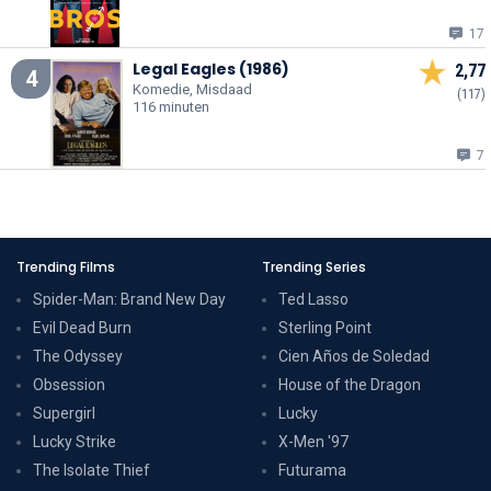
17
Legal Eagles (1986)
2,77
4
Komedie, Misdaad
(117)
116 minuten
7
Trending Films
Trending Series
Spider-Man: Brand New Day
Ted Lasso
Evil Dead Burn
Sterling Point
The Odyssey
Cien Años de Soledad
Obsession
House of the Dragon
Supergirl
Lucky
Lucky Strike
X-Men '97
The Isolate Thief
Futurama