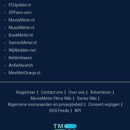
FCUpdate.nl
GPFans.com
MovieMeter.nl
MusicMeter.nl
BoekMeter.nl
GamesMeter.nl
WijWedden.net
Kelderklasse
Anfieldwatch
MeeMetOranje.nl
Registreer
Contact ons
Over ons
Adverteren
MovieMeter Films Wiki
Series Wiki
Algemene voorwaarden en privacybeleid
Consent wijzigen
RSS Feeds
API