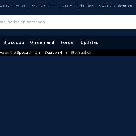
4.814 seizoenen
657.929 acteurs
200.510 gebruikers
9.471.217 stemmen
Bioscoop
On demand
Forum
Updates
ve on the Spectrum U.S. - Seizoen 4
Statistieken