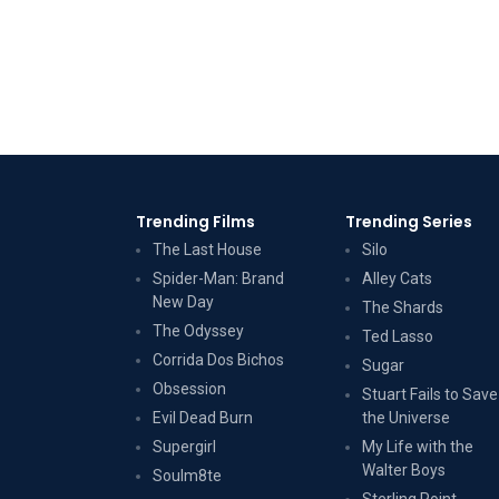
Trending Films
Trending Series
The Last House
Silo
Spider-Man: Brand
Alley Cats
New Day
The Shards
The Odyssey
Ted Lasso
Corrida Dos Bichos
Sugar
Obsession
Stuart Fails to Save
Evil Dead Burn
the Universe
Supergirl
My Life with the
Walter Boys
Soulm8te