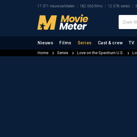
17.371 nieuwsartikelen
182.563 films
12.578 series
3
Nieuws
Films
Series
Cast & crew
TV
Home
Series
Love on the Spectrum U.S.
Lo