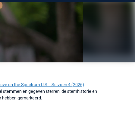
Love on the Spectrum U.S. - Seizoen 4 (2026)
.
al stemmen en gegeven sterren; de stemhistorie en
ien hebben gemarkeerd.