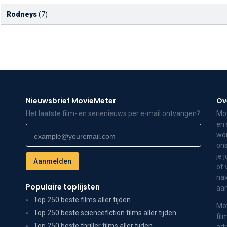
Rodneys
(7)
Nieuwsbrief MovieMeter
Ov
Het laatste film- en serienieuws per e-mail ontvangen?
Mov
en 
wor
ons
je 
of 
nav
Populaire toplijsten
aa
Top 250 beste films aller tijden
Mov
Top 250 beste sciencefiction films aller tijden
fil
Top 250 beste thriller films aller tijden