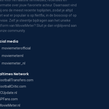
es voor het laatste filmnieuws, recensies en
ormatie over jouw favoriete acteur. Daarnaast vind
bij ons de meest recente toplijsten, zodat je altijd
t wat er populair is op Netflix, in de bioscoop of op
evisie. Zelf je steentje bijdragen aan het unieke
tform van MovieMeter? Sluit je dan vrijblijvend aan
 onze community.
cial media
moviemeterofficial
moviemeternl
moviemeter_nl
altimes Network
FootballTransfers.com
FootballCritic.com
FCUpdate.nl
GPFans.com
MovieMeter.nl