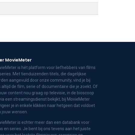
er MovieMeter
ieMeter is hét platform voor liefhebbers van films
series. Met tienduizenden titels, die dagelijkse
den aangevuld door onze community, vind je bij
 altijd de film, serie of documentaire die je zoekt. Of
jouw content nou graag op televisie, in de bioscoop
via een streamingsdienst bekijkt, bij MovieMeter
igeer je in enkele klikken naar hetgeen dat voldoet
n jouw wensen.
ieMeter is echter meer dan een databank voor
ms en series. Je bent bij ons tevens aan het juiste