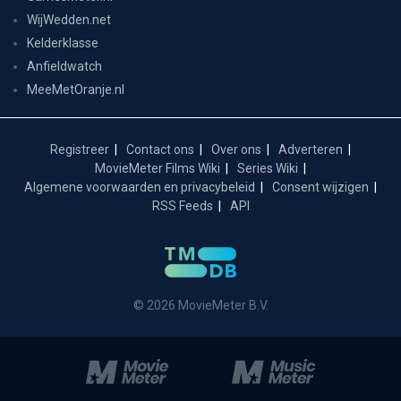
WijWedden.net
Kelderklasse
Anfieldwatch
MeeMetOranje.nl
Registreer
Contact ons
Over ons
Adverteren
MovieMeter Films Wiki
Series Wiki
Algemene voorwaarden en privacybeleid
Consent wijzigen
RSS Feeds
API
© 2026 MovieMeter B.V.