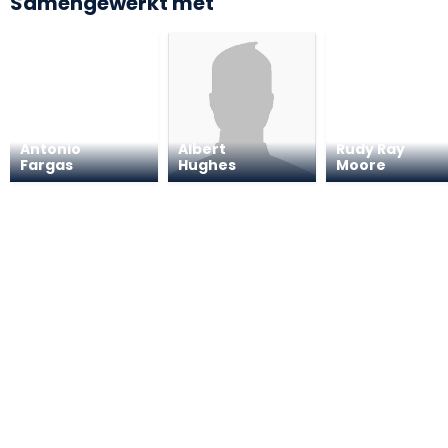
Samengewerkt met
Antonio
Albert
Rudy Ray
Fargas
Hughes
Moore