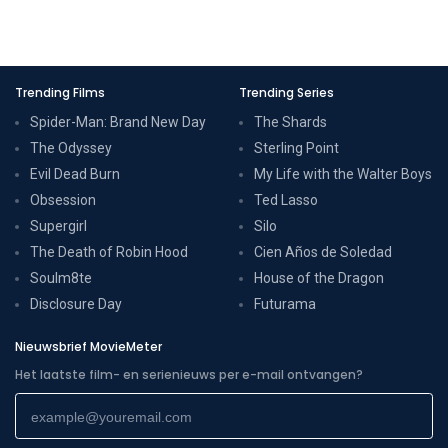
Trending Films
Trending Series
Spider-Man: Brand New Day
The Shards
The Odyssey
Sterling Point
Evil Dead Burn
My Life with the Walter Boys
Obsession
Ted Lasso
Supergirl
Silo
The Death of Robin Hood
Cien Años de Soledad
Soulm8te
House of the Dragon
Disclosure Day
Futurama
Nieuwsbrief MovieMeter
Het laatste film- en serienieuws per e-mail ontvangen?