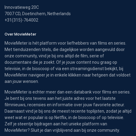
Innovatieweg 20C
7007 CD, Doetinchem, Netherlands
+31(315)-764002
Over MovieMeter
MovieMeter is hét platform voor liefhebbers van films en series.
Met tienduizenden titels, die dagelijkse worden aangevuld door
onze community, vind je bij ons altijd de film, serie of
documentaire die je zoekt. Of je jouw content nou graag op
televisie, in de bioscoop of via een streamingsdienst bekijkt, bij
MovieMeter navigeer je in enkele klikken naar hetgeen dat voldoet
aan jouw wensen.
MovieMeter is echter meer dan een databank voor films en series.
Je bent bij ons tevens aan het juiste adres voor het laatste
filmnieuws, recensies en informatie over jouw favoriete acteur.
Daarnaast vind je bij ons de meest recente toplijsten, zodat je altijd
weet wat er populair is op Netflix, in de bioscoop of op televisie.
Zelf je steentje bijdragen aan het unieke platform van
MovieMeter? Sluit je dan vrijblijvend aan bij onze community.