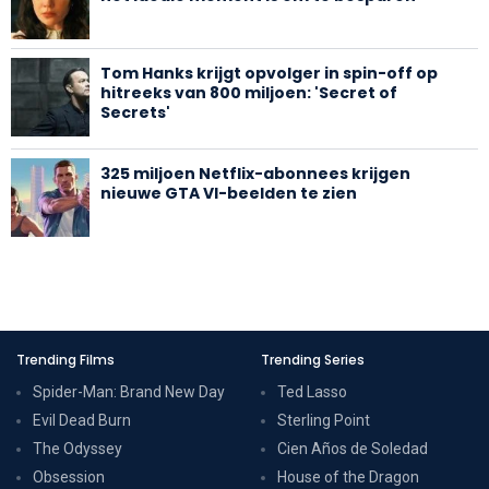
Tom Hanks krijgt opvolger in spin-off op
hitreeks van 800 miljoen: 'Secret of
Secrets'
325 miljoen Netflix-abonnees krijgen
nieuwe GTA VI-beelden te zien
Trending Films
Trending Series
Spider-Man: Brand New Day
Ted Lasso
Evil Dead Burn
Sterling Point
The Odyssey
Cien Años de Soledad
Obsession
House of the Dragon