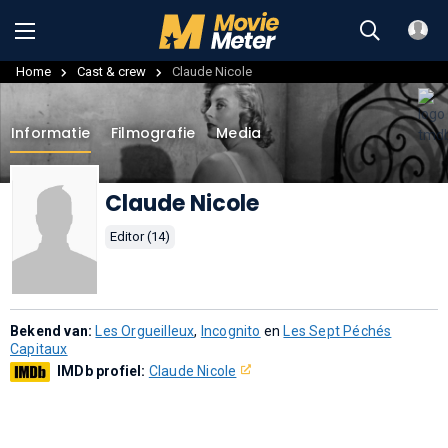
Home
Cast & crew
Claude Nicole
Informatie
Filmografie
Media
Claude Nicole
Editor (14)
Bekend van:
Les Orgueilleux
,
Incognito
en
Les Sept Péchés
Capitaux
IMDb profiel:
Claude Nicole