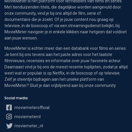
MovieMeter is hét platform voor liefhebbers van films en series.
Met tienduizenden titels, die dagelijkse worden aangevuld door
onze community, vind je bij ons altijd de film, serie of
documentaire die je zoekt. Of je jouw content nou graag op
televisie, in de bioscoop of via een streamingsdienst bekijkt, bij
MovieMeter navigeer je in enkele klikken naar hetgeen dat voldoet
aan jouw wensen.
MovieMeter is echter meer dan een databank voor films en series.
Je bent bij ons tevens aan het juiste adres voor het laatste
filmnieuws, recensies en informatie over jouw favoriete acteur.
Daarnaast vind je bij ons de meest recente toplijsten, zodat je altijd
weet wat er populair is op Netflix, in de bioscoop of op televisie.
Zelf je steentje bijdragen aan het unieke platform van
MovieMeter? Sluit je dan vrijblijvend aan bij onze community.
Social media
moviemeterofficial
moviemeternl
moviemeter_nl