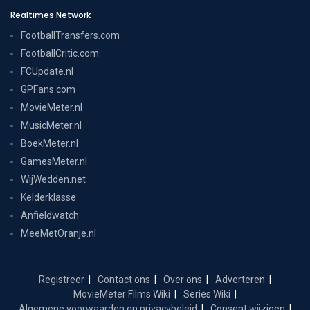
Realtimes Network
FootballTransfers.com
FootballCritic.com
FCUpdate.nl
GPFans.com
MovieMeter.nl
MusicMeter.nl
BoekMeter.nl
GamesMeter.nl
WijWedden.net
Kelderklasse
Anfieldwatch
MeeMetOranje.nl
Registreer
Contact ons
Over ons
Adverteren
MovieMeter Films Wiki
Series Wiki
Algemene voorwaarden en privacybeleid
Consent wijzigen