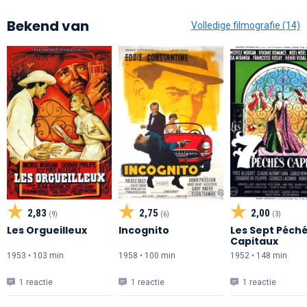
Bekend van
Volledige filmografie (14)
2,83
2,75
2,00
(9)
(6)
(3)
Les Orgueilleux
Incognito
Les Sept Péch
Capitaux
1953 • 103 min
1958 • 100 min
1952 • 148 min
1 reactie
1 reactie
1 reactie