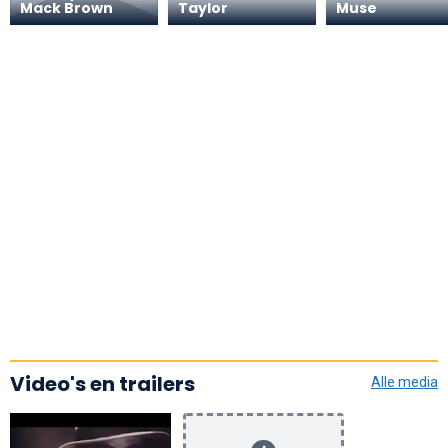
Mack Brown
Taylor
Muse
Video's en trailers
Alle media