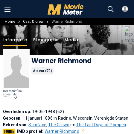
Home
Cast & crew
Warner Richmond
Informatie
Filmografie
Media
Warner Richmond
Acteur (72)
Rechten:
film
screenshot
(William Berke
Prod.),
Public
domain
, via
Wikimedia
Commons
Overleden op:
.
19-06-1948 (62)
Geboren:
11 januari 1886 in Racine, Wisconsin, Verenigde Staten
Bekend van:
Scarface
,
The Crowd
en
The Last Days of Pompeii
IMDb profiel:
Warner Richmond