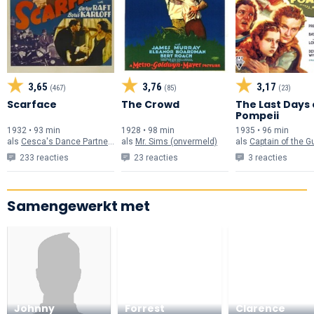
3,65
3,76
3,17
(467)
(85)
(23)
Scarface
The Crowd
The Last Days 
Pompeii
1932 • 93 min
1928 • 98 min
1935 • 96 min
als
Cesca's Dance Partner (onvermeld)
als
Mr. Sims (onvermeld)
als
Captain of the Guard (on
233 reacties
23 reacties
3 reacties
Samengewerkt met
Johnny
Forrest
Clarence