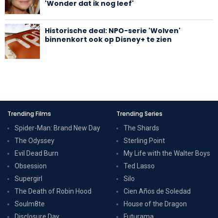
'Wonder dat ik nog leef'
Historische deal: NPO-serie 'Wolven'
binnenkort ook op Disney+ te zien
Trending Films
Trending Series
Spider-Man: Brand New Day
The Shards
The Odyssey
Sterling Point
Evil Dead Burn
My Life with the Walter Boys
Obsession
Ted Lasso
Supergirl
Silo
The Death of Robin Hood
Cien Años de Soledad
Soulm8te
House of the Dragon
Disclosure Day
Futurama