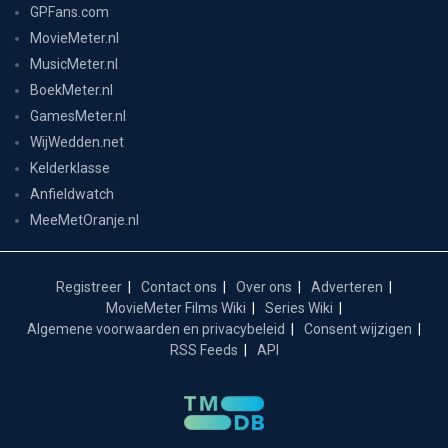
GPFans.com
MovieMeter.nl
MusicMeter.nl
BoekMeter.nl
GamesMeter.nl
WijWedden.net
Kelderklasse
Anfieldwatch
MeeMetOranje.nl
Registreer
Contact ons
Over ons
Adverteren
MovieMeter Films Wiki
Series Wiki
Algemene voorwaarden en privacybeleid
Consent wijzigen
RSS Feeds
API